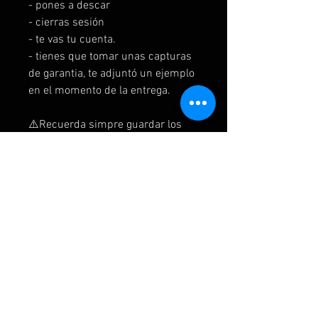
- pones a descar
- cierras sesión
- te vas tu cuenta.
- tienes que tomar unas capturas
de garantia, te adjuntó un ejemplo
en el momento de la entrega.
⚠️Recuerda simpre guardar los
siguientes datos:- fecha de
compra-capturas- correo y
contraseña En caso de problemas
se te pedirán.
2️⃣Instruciones Ps5 secundaria
-Agregas como nuevo usuario .
-Te pedirá código, mándame
captura.
- ❌NO activas como principal
-Buscas el juego en biblioteca o en