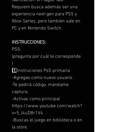
Requiem busca además ser una
experiencia next-gen para PS5 y
Xbox Series, pero también sale en
PC y en Nintendo Switch.
INSTRUCCIONES:
PS5:
(pregunta por cuál te corresponde
)
1️⃣Instruciones Ps5 primaria
-Agregas como nuevo usuario .
-Te pedirá código, mándame
captura.
-Activas como principal
https://www.youtube.com/watch?
v=5_l4uD8r1V4
-Buscas el juego en biblioteca o en
la store.