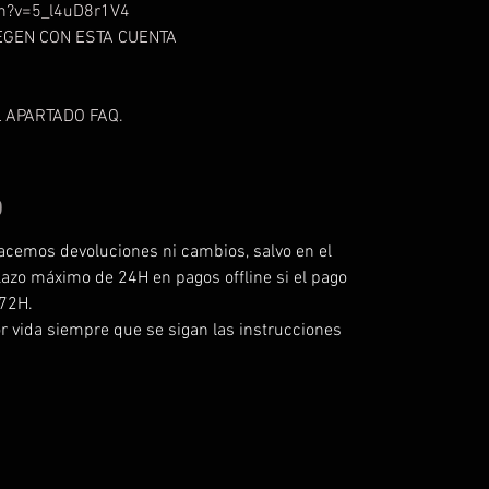
h?v=5_l4uD8r1V4
UEGEN CON ESTA CUENTA
 APARTADO FAQ.
O
acemos devoluciones ni cambios, salvo en el
lazo máximo de 24H en pagos offline si el pago
 72H.
r vida siempre que se sigan las instrucciones