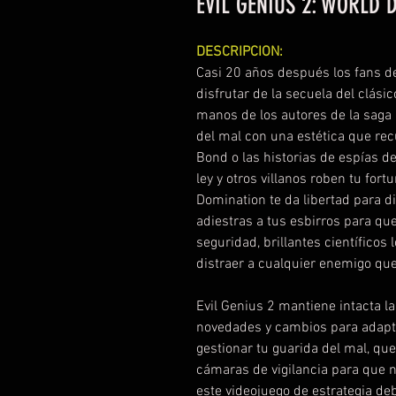
EVIL GENIUS 2: WORLD 
DESCRIPCION:
Casi 20 años después los fans de
disfrutar de la secuela del clási
manos de los autores de la saga 
del mal con una estética que rec
Bond o las historias de espías d
ley y otros villanos roben tu for
Domination te da libertad para 
adiestras a tus esbirros para qu
seguridad, brillantes científicos
distraer a cualquier enemigo qu
Evil Genius 2 mantiene intacta l
novedades y cambios para adapt
gestionar tu guarida del mal, qu
cámaras de vigilancia para que n
este videojuego de estrategia d