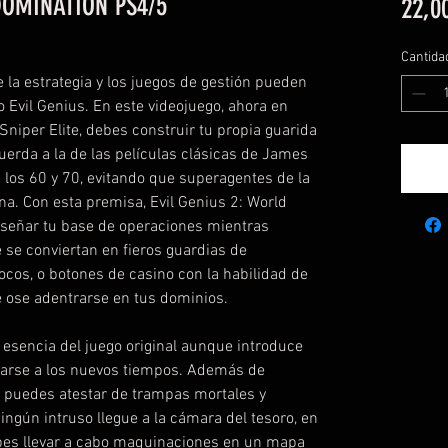
DOMINATION PS4/5
22,0
Cantida
 la estrategia y los juegos de gestión pueden
co Evil Genius. En este videojuego, ahora en
Sniper Elite, debes construir tu propia guarida
uerda a la de las películas clásicas de James
e los 60 y 70, evitando que superagentes de la
tuna. Con esta premisa, Evil Genius 2: World
diseñar tu base de operaciones mientras
e se conviertan en fieros guardias de
 locos, o botones de casino con la habilidad de
e ose adentrarse en tus dominios.
a esencia del juego original aunque introduce
arse a los nuevos tiempos. Además de
e puedes atestar de trampas mortales y
ingún intruso llegue a la cámara del tesoro, en
ebes llevar a cabo maquinaciones en un mapa