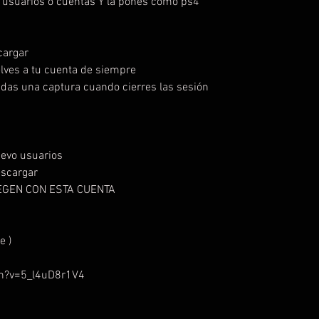
e usuarios o cuentas Y la pones como ps4
scargar
lves a tu cuenta de siempre
das una captura cuando cierres las sesión
uevo usuarios
descargar
JUEGEN CON ESTA CUENTA
e )
h?v=5_l4uD8r1V4