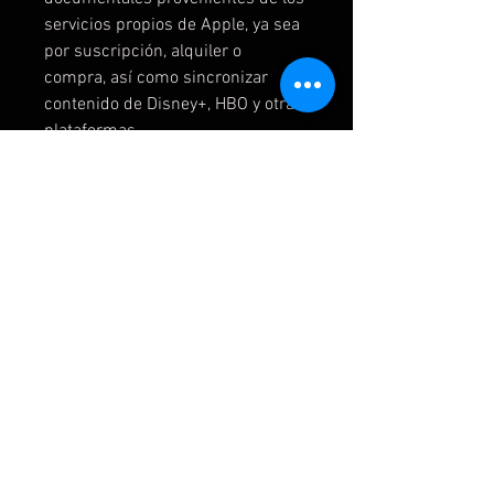
servicios propios de Apple, ya sea
por suscripción, alquiler o
compra, así como sincronizar
contenido de Disney+, HBO y otras
plataformas.
INSTRUCCIONES:
IMPORTANTE:
LEE NUESTRAS POLITICAS EN EL
APARTADO FAQ.
POLÍTICA DE DEVOLUCIÓN Y
REEMBOLSO
Una vez pagado el producto no