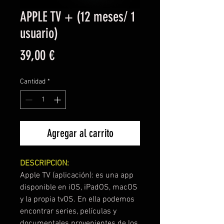
APPLE TV + (12 meses/ 1
usuario)
Precio
39,00 €
Cantidad
*
Agregar al carrito
DESCRIPCION:
Apple TV (aplicación): es una app
disponible en iOS, iPadOS, macOS
y la propia tvOS. En ella podemos
encontrar series, películas y
documentales provenientes de los