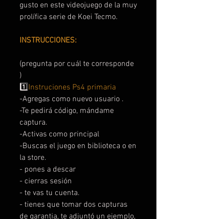
gusto en este videojuego de la muy
prolífica serie de Koei Tecmo.
INSTRUCCIONES:
(pregunta por cuál te corresponde
)
1️⃣
Instruciones Ps4 primaria
-Agregas como nuevo usuario .
-Te pedirá código, mándame
captura.
-Activas como principal
-Buscas el juego en biblioteca o en
la store.
- pones a descar
- cierras sesión
- te vas tu cuenta.
- tienes que tomar dos capturas
de garantia, te adjuntó un ejemplo,