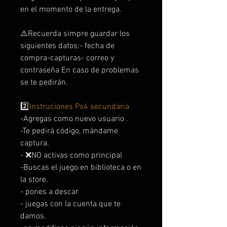
en el momento de la entrega.
⚠️Recuerda simpre guardar los
siguientes datos:- fecha de
compra-capturas- correo y
contraseña En caso de problemas
se te pedirán.
2️⃣
Instruciones Ps4 secundaria
-Agregas como nuevo usuario .
-Te pedirá código, mándame
captura.
- ❌NO activas como principal
-Buscas el juego en biblioteca o en
la store.
- pones a descar
- juegas con la cuenta que te
damos.