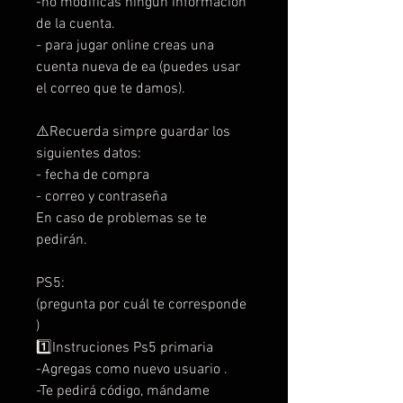
-no modificas ningún información
de la cuenta.
- para jugar online creas una
cuenta nueva de ea (puedes usar
el correo que te damos).
⚠️Recuerda simpre guardar los
siguientes datos:
- fecha de compra
- correo y contraseña
En caso de problemas se te
pedirán.
PS5:
(pregunta por cuál te corresponde
)
1️⃣Instruciones Ps5 primaria
-Agregas como nuevo usuario .
-Te pedirá código, mándame