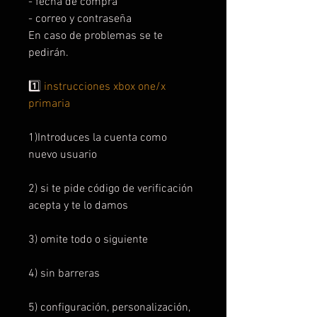
- fecha de compra
- correo y contraseña
En caso de problemas se te
pedirán.
1️⃣
instrucciones xbox one/x
primaria
1)Introduces la cuenta como
nuevo usuario
2) si te pide código de verificación
acepta y te lo damos
3) omite todo o siguiente
4) sin barreras
5) configuración, personalización,