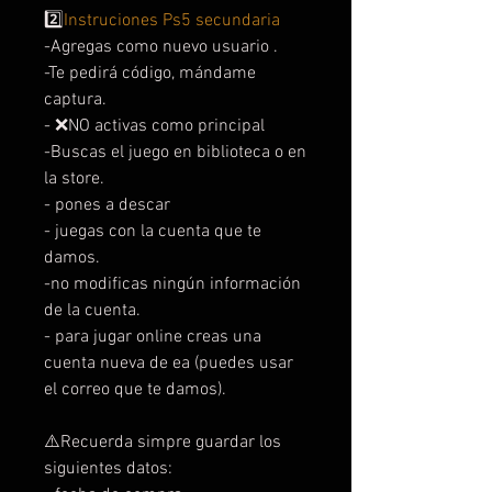
2️⃣
Instruciones Ps5 secundaria
-Agregas como nuevo usuario .
-Te pedirá código, mándame
captura.
- ❌NO activas como principal
-Buscas el juego en biblioteca o en
la store.
- pones a descar
- juegas con la cuenta que te
damos.
-no modificas ningún información
de la cuenta.
- para jugar online creas una
cuenta nueva de ea (puedes usar
el correo que te damos).
⚠️Recuerda simpre guardar los
siguientes datos: