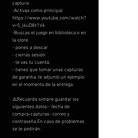
captura.
-Activas como principal
https://www.youtube.com/watch?
v=5_l4uD8r1V4
-Buscas el juego en biblioteca o en
la store.
- pones a descar
- cierras sesión
- te vas tu cuenta.
- tienes que tomar unas capturas
de garantia, te adjuntó un ejemplo
en el momento de la entrega.
⚠️Recuerda simpre guardar los
siguientes datos:- fecha de
compra-capturas- correo y
contraseña En caso de problemas
se te pedirán.