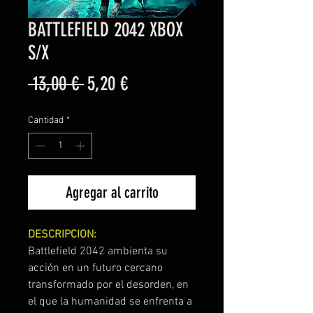
BATTLEFIELD 2042 XBOX
S/X
Precio
Precio
 13,00 € 
5,20 €
de
Cantidad
*
oferta
Agregar al carrito
DESCRIPCION:
Battlefield 2042 ambienta su
acción en un futuro cercano
transformado por el desorden, en
el que la humanidad se enfrenta a