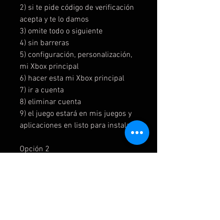
2) si te pide código de verificación
acepta y te lo damos
3) omite todo o siguiente
4) sin barreras
5) configuración, personalización,
mi Xbox principal
6) hacer esta mi Xbox principal
7) ir a cuenta
8) eliminar cuenta
9) el juego estará en mis juegos y
aplicaciones en listo para instalar
Opción 2
1)Introduces la cuenta como
nuevo usuario
2) si te pide código de verificación
acepta y te lo damos
3) omite todo o siguiente
4) sin barreras