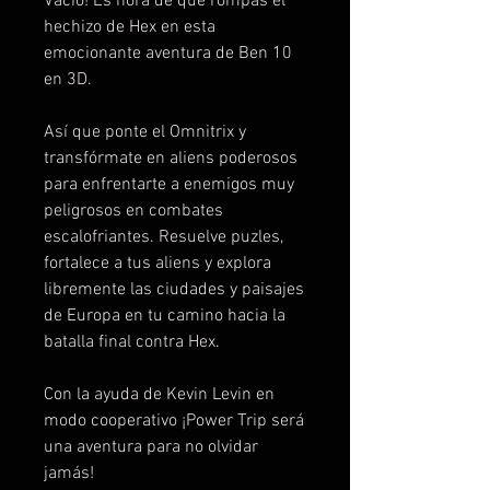
Vacío! Es hora de que rompas el
hechizo de Hex en esta
emocionante aventura de Ben 10
en 3D.
Así que ponte el Omnitrix y
transfórmate en aliens poderosos
para enfrentarte a enemigos muy
peligrosos en combates
escalofriantes. Resuelve puzles,
fortalece a tus aliens y explora
libremente las ciudades y paisajes
de Europa en tu camino hacia la
batalla final contra Hex.
Con la ayuda de Kevin Levin en
modo cooperativo ¡Power Trip será
una aventura para no olvidar
jamás!