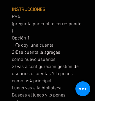
INSTRUCCIONES:
PS4:
(pregunta por cuál te corresponde
)
Opción 1
1)Te doy una cuenta
2)Esa cuenta la agregas
como nuevo usuarios
3) vas a configuración gestión de
usuarios o cuentas Y la pones
como ps4 principal
Luego vas a la biblioteca
Buscas el juego y lo pones
a descargar
Una vez empiece la descarga
vuelves a tu cuenta de siempre
4)Luego cierras sesión y me
mandas una captura cuando