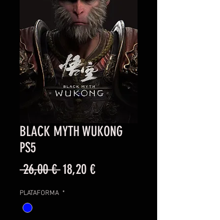
BLACK MYTH WUKONG
PS5
Precio
Precio
 26,00 € 
18,20 €
de
PLATAFORMA
*
oferta