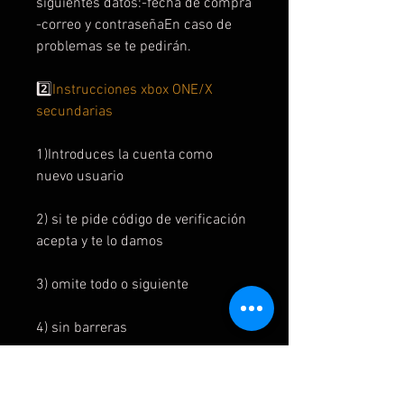
siguientes datos:-fecha de compra
-correo y contraseñaEn caso de
problemas se te pedirán.
2️⃣
Instrucciones xbox ONE/X
secundarias
1)Introduces la cuenta como
nuevo usuario
2) si te pide código de verificación
acepta y te lo damos
3) omite todo o siguiente
4) sin barreras
5) en la interfaz el juego está en mi
juegos y aplicaciones y listo para