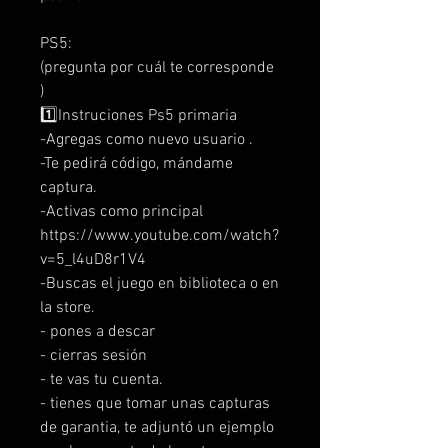
PS5:
(pregunta por cuál te corresponde
)
1️⃣Instruciones Ps5 primaria
-Agregas como nuevo usuario .
-Te pedirá código, mándame
captura.
-Activas como principal
https://www.youtube.com/watch?
v=5_l4uD8r1V4
-Buscas el juego en biblioteca o en
la store.
- pones a descar
- cierras sesión
- te vas tu cuenta.
- tienes que tomar unas capturas
de garantia, te adjuntó un ejemplo