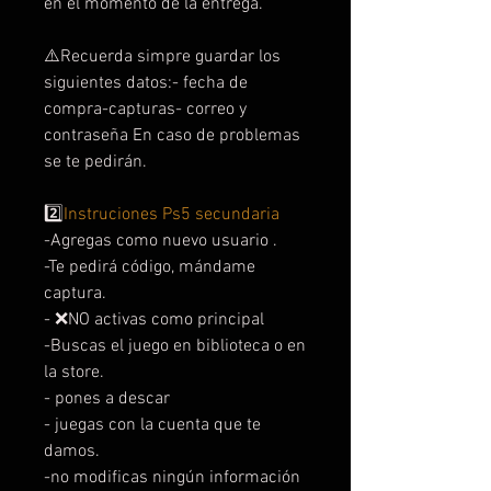
en el momento de la entrega.
⚠️Recuerda simpre guardar los
siguientes datos:- fecha de
compra-capturas- correo y
contraseña En caso de problemas
se te pedirán.
2️⃣
Instruciones Ps5 secundaria
-Agregas como nuevo usuario .
-Te pedirá código, mándame
captura.
- ❌NO activas como principal
-Buscas el juego en biblioteca o en
la store.
- pones a descar
- juegas con la cuenta que te
damos.
-no modificas ningún información