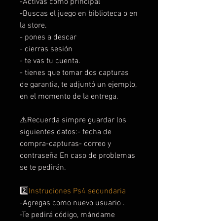
-Activas como principal
-Buscas el juego en biblioteca o en
la store.
- pones a descar
- cierras sesión
- te vas tu cuenta.
- tienes que tomar dos capturas
de garantia, te adjuntó un ejemplo,
en el momento de la entrega.
⚠️Recuerda simpre guardar los
siguientes datos:- fecha de
compra-capturas- correo y
contraseña En caso de problemas
se te pedirán.
2️⃣
Instruciones Ps4 secundaria
-Agregas como nuevo usuario .
-Te pedirá código, mándame