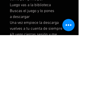
Luego vas a la biblioteca
Buscas el juego y lo pones
a descargar
Una vez empiece la descarga
vuelves a tu cuenta de siempre
4)Luego cierras sesión y me
mandas una captura cuando
cierres las sesión
Opción 2
1)Te doy una cuenta
2)Esa cuenta la agregas
como nuevo usuarios
3) Buscas el juego y lo pones
a descargar
4) Este metodo requiere QUE
JUEGEN CON ESTA CUENTA