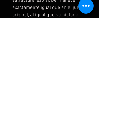
estructura, eso sí, permanece
exactamente igual que en el juego
original, al igual que su historia
que, a pesar de las alteraciones de
Final Fantasy VII Remake, aquí no
varía nada la trama contada en el
Crisis Core de PSP.
INSTRUCCIONES:
Se dan en el momento de la
compra.
OFFLINE
IMPORTANTE:
LEE NUESTRAS POLITICAS EN EL
APARTADO FAQ