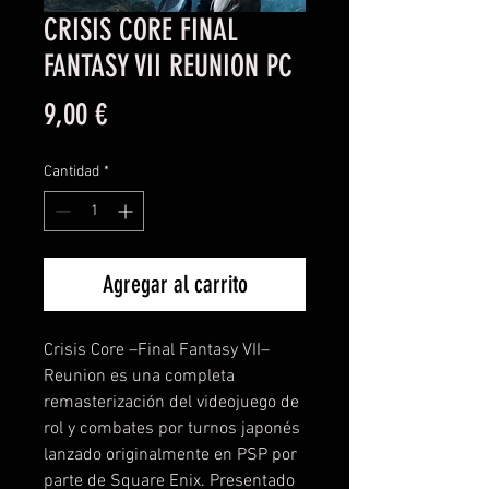
CRISIS CORE FINAL
FANTASY VII REUNION PC
Precio
9,00 €
Cantidad
*
Agregar al carrito
Crisis Core –Final Fantasy VII–
Reunion es una completa
remasterización del videojuego de
rol y combates por turnos japonés
lanzado originalmente en PSP por
parte de Square Enix. Presentado