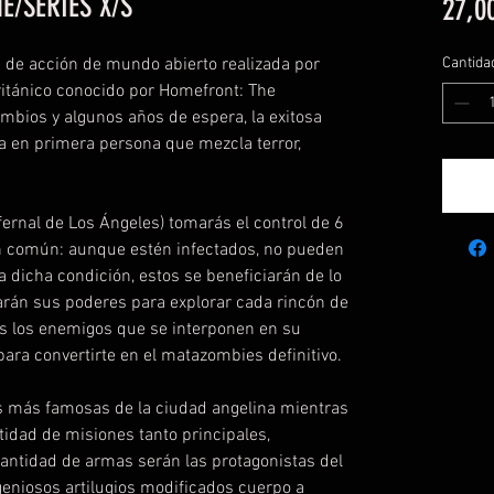
E/SERIES X/S
27,0
a de acción de mundo abierto realizada por
Cantida
ritánico conocido por Homefront: The
mbios y algunos años de espera, la exitosa
a en primera persona que mezcla terror,
fernal de Los Ángeles) tomarás el control de 6
n común: aunque estén infectados, no pueden
a dicha condición, estos se beneficiarán de lo
rán sus poderes para explorar cada rincón de
s los enemigos que se interponen en su
para convertirte en el matazombies definitivo.
s más famosas de la ciudad angelina mientras
dad de misiones tanto principales,
antidad de armas serán las protagonistas del
geniosos artilugios modificados cuerpo a