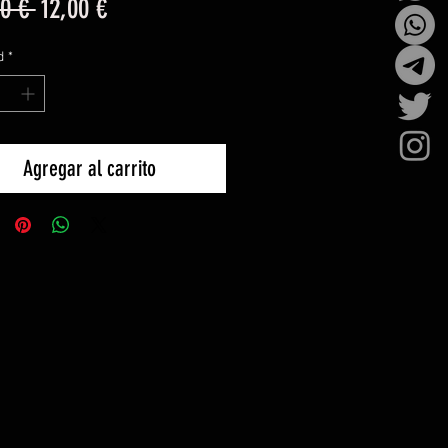
Precio
Precio
0 € 
12,00 €
de
d
*
oferta
Agregar al carrito