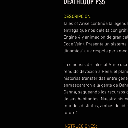
DEATHLOOP PS5
DESCRIPCION:
Tales of Arise continúa la legen
entrega que nos deleita con gráf
Engine 4 y animación de gran cal
Code Vein). Presenta un sistema
dinámica" que respeta pero mode
La sinopsis de Tales of Arise dic
rendido devoción a Rena, el plane
historias transferidas entre gene
enmascararon a la gente de Dah
Dahna, saqueando los recursos de
de sus habitantes. Nuestra hist
mundos distintos, ambas decidid
futuro".
INSTRUCCIONES: