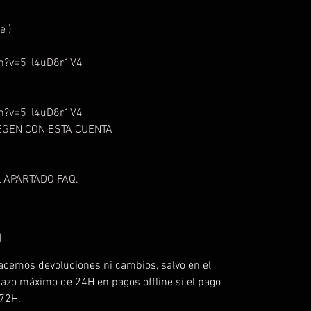
e )
h?v=5_l4uD8r1V4
h?v=5_l4uD8r1V4
UEGEN CON ESTA CUENTA
 APARTADO FAQ.
O
acemos devoluciones ni cambios, salvo en el
lazo máximo de 24H en pagos offline si el pago
 72H.