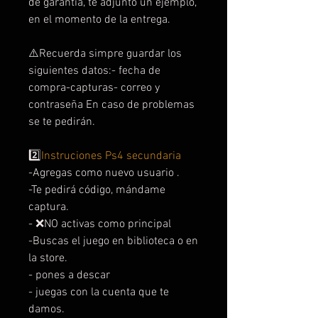
de garantia, te adjuntó un ejemplo,
en el momento de la entrega.
⚠️Recuerda simpre guardar los
siguientes datos:- fecha de
compra-capturas- correo y
contraseña En caso de problemas
se te pedirán.
2️⃣
Instruciones Ps4 secundaria
-Agregas como nuevo usuario .
-Te pedirá código, mándame
captura.
- ❌NO activas como principal
-Buscas el juego en biblioteca o en
la store.
- pones a descar
- juegas con la cuenta que te
damos.