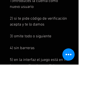
1)Introduces la cuenta como
nuevo usuario
2) si te pide código de verificación
acepta y te lo damos
3) omite todo o siguiente
4) sin barreras
5) en la interfaz el juego está en mi
juegos y aplicaciones y listo para
instalar
6) para jugar al juego se inicia
primero en la cuenta del juego y
luego se cambia a la cuenta del
usuario