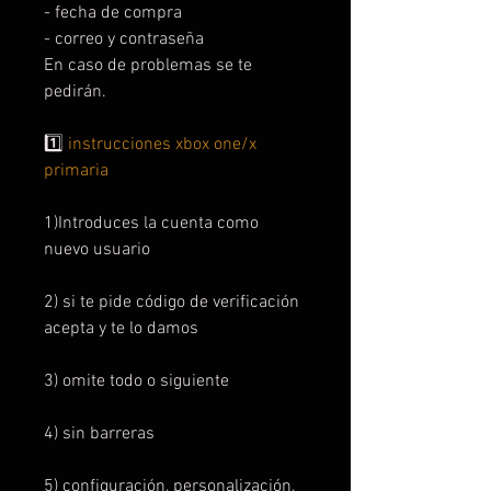
- fecha de compra
- correo y contraseña
En caso de problemas se te
pedirán.
1️⃣
instrucciones xbox one/x
primaria
1)Introduces la cuenta como
nuevo usuario
2) si te pide código de verificación
acepta y te lo damos
3) omite todo o siguiente
4) sin barreras
5) configuración, personalización,