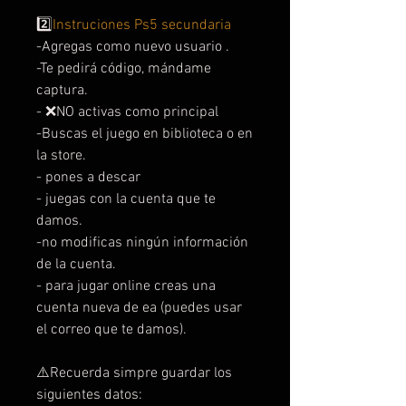
2️⃣
Instruciones Ps5 secundaria
-Agregas como nuevo usuario .
-Te pedirá código, mándame
captura.
- ❌NO activas como principal
-Buscas el juego en biblioteca o en
la store.
- pones a descar
- juegas con la cuenta que te
damos.
-no modificas ningún información
de la cuenta.
- para jugar online creas una
cuenta nueva de ea (puedes usar
el correo que te damos).
⚠️Recuerda simpre guardar los
siguientes datos: