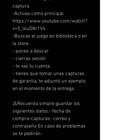
captura.
-Activas como principal
https://www.youtube.com/watch?
v=5_l4uD8r1V4
-Buscas el juego en biblioteca o en
la store.
- pones a descar
- cierras sesión
- te vas tu cuenta.
- tienes que tomar unas capturas
de garantia, te adjuntó un ejemplo
en el momento de la entrega.
⚠️Recuerda simpre guardar los
siguientes datos:- fecha de
compra-capturas- correo y
contraseña En caso de problemas
se te pedirán.