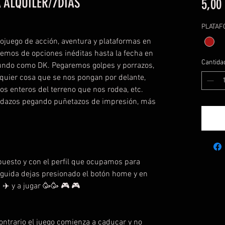
 ALQUILER/7DIAS
5,00
PLATA
juego de acción, aventura y plataformas en
remos de opciones inéditas hasta la fecha en
Cantida
mundo como DK. Pegaremos golpes y porrazos,
uier cosa que se nos pongan por delante,
s enteros del terreno que nos rodea, etc.
edazos pegando puñetazos de impresión, más
 puesto y con el perfil que ocupamos para
seguida dejas presionado el botón home y en
✈️ y a jugar 🥳🥳 🎮 🎮
ontrario el juego comienza a caducar y no