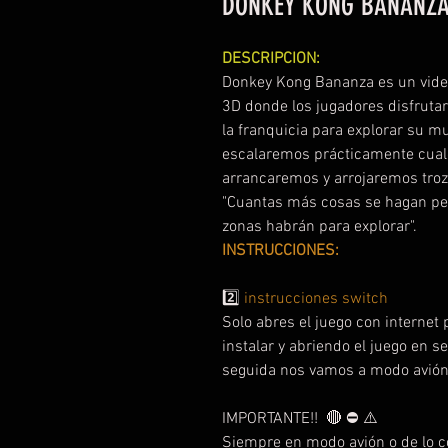
DONKEY KONG BANANZA
DESCRIPCION:
Donkey Kong Bananza es un video
3D donde los jugadores disfruta
la franquicia para explorar su 
escalaremos prácticamente cualq
arrancaremos y arrojaremos trozo
"Cuantas más cosas se hagan p
zonas habrán para explorar".
INSTRUCCIONES:
2️⃣
instrucciones switch
Solo abres el juego con internet
instalar y abriendo el juego en 
seguida nos vamos a modo avión 
IMPORTANTE!! 🔴 ⛔️ ⚠️
Siempre en modo avión o de lo c