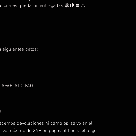
trucciones quedaron entregadas 😁🔴 ⛔️ ⚠️
 siguientes datos:
 APARTADO FAQ.
O
acemos devoluciones ni cambios, salvo en el
lazo máximo de 24H en pagos offline si el pago