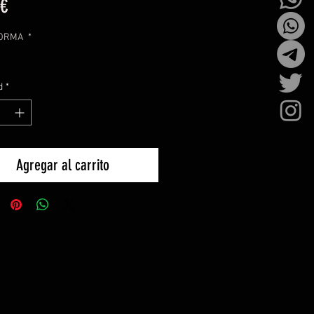
Precio
 €
FORMA
*
d
*
Agregar al carrito