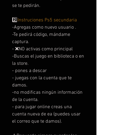
se te pedirán.
2️⃣
Instruciones Ps5 secundaria
-Agregas como nuevo usuario .
-Te pedirá código, mándame
captura.
- ❌NO activas como principal
-Buscas el juego en biblioteca o en
la store.
- pones a descar
- juegas con la cuenta que te
damos.
-no modificas ningún información
de la cuenta.
- para jugar online creas una
cuenta nueva de ea (puedes usar
el correo que te damos).