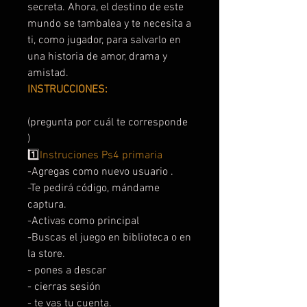
secreta. Ahora, el destino de este
mundo se tambalea y te necesita a
ti, como jugador, para salvarlo en
una historia de amor, drama y
amistad.
INSTRUCCIONES:
(pregunta por cuál te corresponde
)
1️⃣
Instruciones Ps4 primaria
-Agregas como nuevo usuario .
-Te pedirá código, mándame
captura.
-Activas como principal
-Buscas el juego en biblioteca o en
la store.
- pones a descar
- cierras sesión
- te vas tu cuenta.