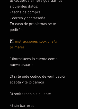
⚠️Recuerda simpre guardar los
siguientes datos:
- fecha de compra
- correo y contraseña
En caso de problemas se te
pedirán.
1️⃣
instrucciones xbox one/x
primaria
1)Introduces la cuenta como
nuevo usuario
2) si te pide código de verificación
acepta y te lo damos
3) omite todo o siguiente
4) sin barreras