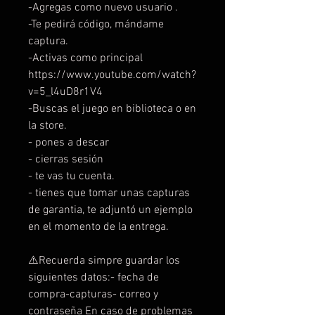
-Agregas como nuevo usuario .
-Te pedirá código, mándame
captura.
-Activas como principal
https://www.youtube.com/watch?
v=5_l4uD8r1V4
-Buscas el juego en biblioteca o en
la store.
- pones a descar
- cierras sesión
- te vas tu cuenta.
- tienes que tomar unas capturas
de garantia, te adjuntó un ejemplo
en el momento de la entrega.
⚠️Recuerda simpre guardar los
siguientes datos:- fecha de
compra-capturas- correo y
contraseña En caso de problemas