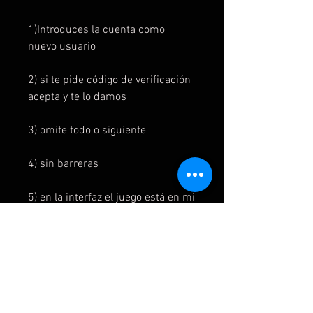
1)Introduces la cuenta como
nuevo usuario
2) si te pide código de verificación
acepta y te lo damos
3) omite todo o siguiente
4) sin barreras
5) en la interfaz el juego está en mi
juegos y aplicaciones y listo para
instalar
6) para jugar al juego se inicia
primero en la cuenta del juego y
luego se cambia a la cuenta del