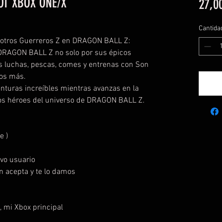
T XBOX ONE/X
27,0
Cantida
 y otros Guerreros Z en DRAGON BALL Z:
RAGON BALL Z no solo por sus épicos
s luchas, pescas, comes y entrenas con Son
os más.
enturas increíbles mientras avanzas en la
 los héroes del universo de DRAGON BALL Z.
e )
vo usuario
ión acepta y te lo damos
n, mi Xbox principal