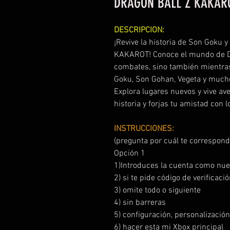
DRAGON BALL Z KAKARO
DESCRIPCION:
¡Revive la historia de Son Goku
KAKAROT! Conoce el mundo de D
combates, sino también mientra
Goku, Son Gohan, Vegeta y much
Explora lugares nuevos y vive av
historia y forjas tu amistad con
INSTRUCCIONES:
(pregunta por cuál te correspond
Opción 1
1)Introduces la cuenta como nue
2) si te pide código de verificac
3) omite todo o siguiente
4) sin barreras
5) configuración, personalizació
6) hacer esta mi Xbox principal