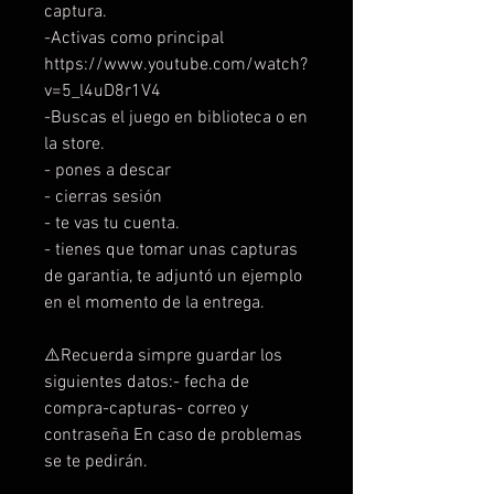
captura.
-Activas como principal
https://www.youtube.com/watch?
v=5_l4uD8r1V4
-Buscas el juego en biblioteca o en
la store.
- pones a descar
- cierras sesión
- te vas tu cuenta.
- tienes que tomar unas capturas
de garantia, te adjuntó un ejemplo
en el momento de la entrega.
⚠️Recuerda simpre guardar los
siguientes datos:- fecha de
compra-capturas- correo y
contraseña En caso de problemas
se te pedirán.