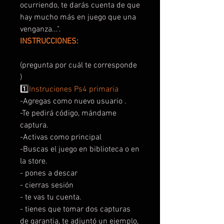
ocurriendo, te darás cuenta de que
hay mucho más en juego que una
venganza...".
INSTRUCCIONES:
(pregunta por cuál te corresponde
)
1️⃣
Instruciones Ps4 primaria
-Agregas como nuevo usuario .
-Te pedirá código, mándame
captura.
-Activas como principal
-Buscas el juego en biblioteca o en
la store.
- pones a descar
- cierras sesión
- te vas tu cuenta.
- tienes que tomar dos capturas
de garantia, te adjuntó un ejemplo,