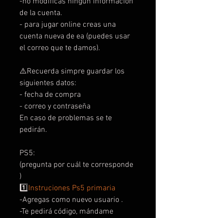
-no modificas ningún información
de la cuenta.
- para jugar online creas una
cuenta nueva de ea (puedes usar
el correo que te damos).
⚠️Recuerda simpre guardar los
siguientes datos:
- fecha de compra
- correo y contraseña
En caso de problemas se te
pedirán.
PS5:
(pregunta por cuál te corresponde
)
1️⃣
Instruciones Ps5 primaria
-Agregas como nuevo usuario .
-Te pedirá código, mándame