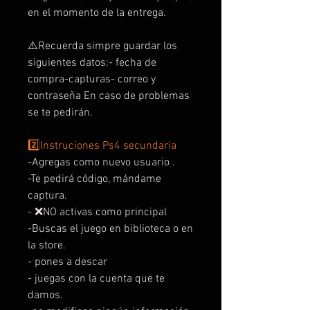
en el momento de la entrega.
⚠️Recuerda simpre guardar los
siguientes datos:- fecha de
compra-capturas- correo y
contraseña En caso de problemas
se te pedirán.
2️⃣Instruciones Ps4 secundaria
-Agregas como nuevo usuario .
-Te pedirá código, mándame
captura.
- ❌NO activas como principal
-Buscas el juego en biblioteca o en
la store.
- pones a descar
- juegas con la cuenta que te
damos.