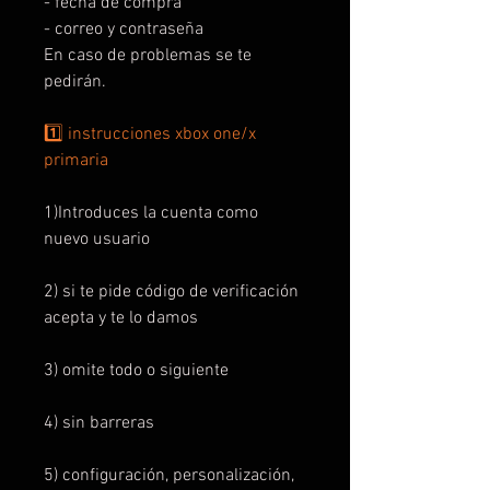
- fecha de compra
- correo y contraseña
En caso de problemas se te
pedirán.
1️⃣ instrucciones xbox one/x
primaria
1)Introduces la cuenta como
nuevo usuario
2) si te pide código de verificación
acepta y te lo damos
3) omite todo o siguiente
4) sin barreras
5) configuración, personalización,