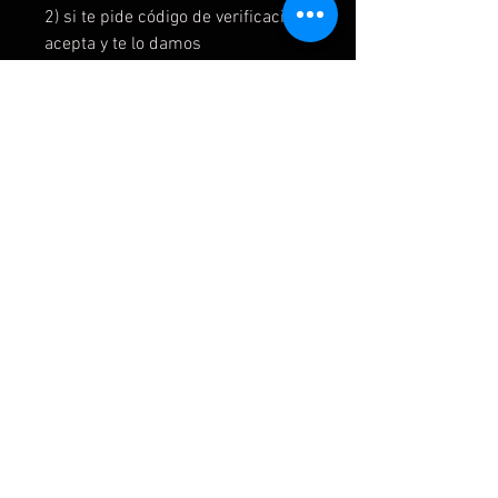
2) si te pide código de verificación
acepta y te lo damos
3) omite todo o siguiente
4) sin barreras
5) en la interfaz el juego está en mi
juegos y aplicaciones y listo para
instalar
6) para jugar al juego se inicia
primero en la cuenta del juego y
luego se cambia a la cuenta del
usuario
7) no borrar la cuenta
IMPORTANTE:
LEE NUESTRAS POLITICAS EN EL
APARTADO FAQ.
POLÍTICA DE DEVOLUCIÓN Y