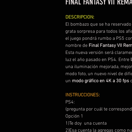
FINAL FANTASY VII REM
DESCRIPCION:
El bombazo que se ha reservado 
grata sorpresa para todos los af
el juego pondrá rumbo a PS5 co
nombre de
Final Fantasy VII Re
Esta nueva versión será claramen
luz el año pasado en PS4. Entre
una iluminación mejorada, mejor
modo foto, un nuevo nivel de difi
un
modo gráfico en 4K a 30 fps
o
INSTRUCCIONES:
PS4:
(pregunta por cuál te correspond
Opción 1
1)Te doy una cuenta
2)Esa cuenta la agregas como n