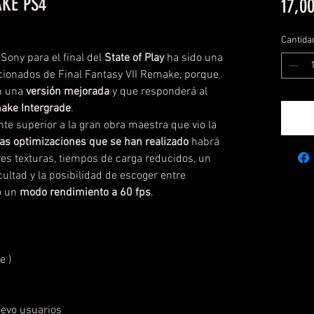
AKE PS4
17,00
Cantida
Sony para el final del
State of Play
ha sido una
icionados de Final Fantasy VII Remake, porque
n una
versión mejorada
y que responderá al
make Intergrade
.
te superior a la gran obra maestra que vio la
las optimizaciones que se han realizado
habrá
es texturas, tiempos de carga reducidos, un
cultad y la posibilidad de escoger entre
 un
modo rendimiento a 60 fps
.
e )
uevo usuarios