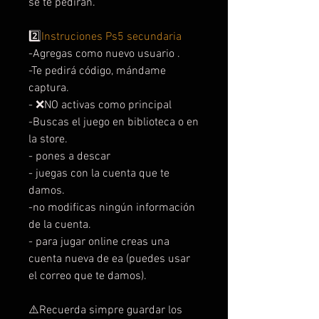
se te pedirán.
2️⃣
Instruciones Ps5 secundaria
-Agregas como nuevo usuario .
-Te pedirá código, mándame
captura.
- ❌NO activas como principal
-Buscas el juego en biblioteca o en
la store.
- pones a descar
- juegas con la cuenta que te
damos.
-no modificas ningún información
de la cuenta.
- para jugar online creas una
cuenta nueva de ea (puedes usar
el correo que te damos).
⚠️Recuerda simpre guardar los