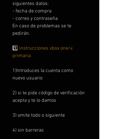
siguientes datos:
- fecha de compra
- correo y contraseña
En caso de problemas se te
pedirán.
1️⃣
instrucciones xbox one/x
primaria
1)Introduces la cuenta como
nuevo usuario
2) si te pide código de verificación
acepta y te lo damos
3) omite todo o siguiente
4) sin barreras