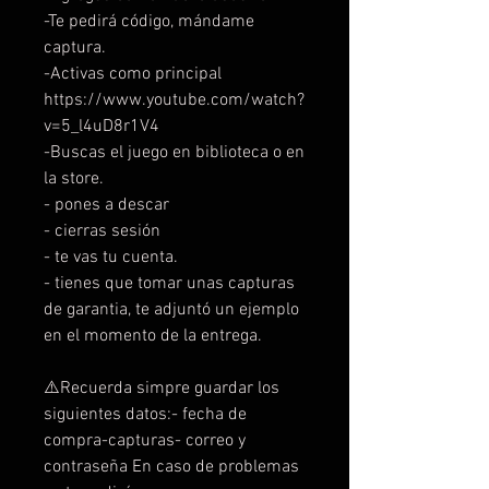
-Te pedirá código, mándame
captura.
-Activas como principal
https://www.youtube.com/watch?
v=5_l4uD8r1V4
-Buscas el juego en biblioteca o en
la store.
- pones a descar
- cierras sesión
- te vas tu cuenta.
- tienes que tomar unas capturas
de garantia, te adjuntó un ejemplo
en el momento de la entrega.
⚠️Recuerda simpre guardar los
siguientes datos:- fecha de
compra-capturas- correo y
contraseña En caso de problemas