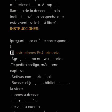
misterioso tesoro. Aunque la
llamada de lo desconocido lo
incita, todavía no sospecha que
esta aventura le hará libre".
INSTRUCCIONES:
(pregunta por cuál te corresponde
)
1️⃣
Instruciones Ps4 primaria
-Agregas como nuevo usuario .
-Te pedirá código, mándame
captura.
-Activas como principal
-Buscas el juego en biblioteca o en
la store.
- pones a descar
- cierras sesión
- te vas tu cuenta.