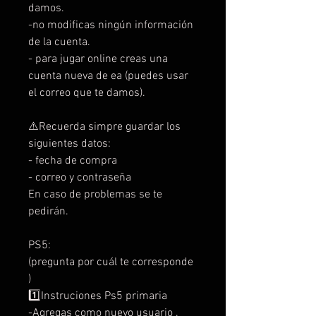
damos.
-no modificas ningún información
de la cuenta.
- para jugar online creas una
cuenta nueva de ea (puedes usar
el correo que te damos).
⚠️Recuerda simpre guardar los
siguientes datos:
- fecha de compra
- correo y contraseña
En caso de problemas se te
pedirán.
PS5:
(pregunta por cuál te corresponde
)
1️⃣Instruciones Ps5 primaria
-Agregas como nuevo usuario .