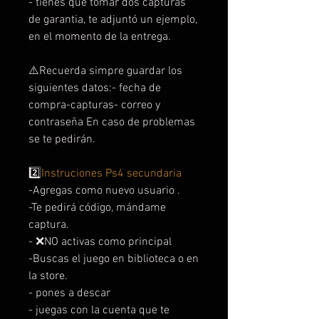
- tienes que tomar dos capturas
de garantia, te adjuntó un ejemplo,
en el momento de la entrega.
⚠️Recuerda simpre guardar los
siguientes datos:- fecha de
compra-capturas- correo y
contraseña En caso de problemas
se te pedirán.
2️⃣
Instruciones Ps4 secundaria
-Agregas como nuevo usuario .
-Te pedirá código, mándame
captura.
- ❌NO activas como principal
-Buscas el juego en biblioteca o en
la store.
- pones a descar
- juegas con la cuenta que te