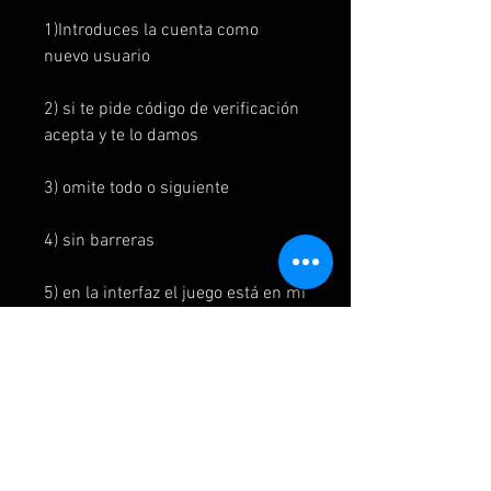
1)Introduces la cuenta como
nuevo usuario
2) si te pide código de verificación
acepta y te lo damos
3) omite todo o siguiente
4) sin barreras
5) en la interfaz el juego está en mi
juegos y aplicaciones y listo para
instalar
6) para jugar al juego se inicia
primero en la cuenta del juego y
luego se cambia a la cuenta del
usuario