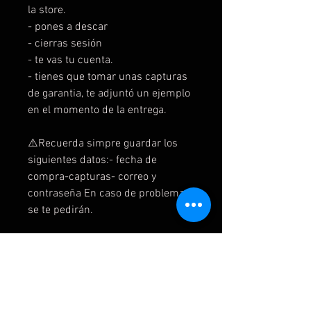
la store.
- pones a descar
- cierras sesión
- te vas tu cuenta.
- tienes que tomar unas capturas
de garantia, te adjuntó un ejemplo
en el momento de la entrega.
⚠️Recuerda simpre guardar los
siguientes datos:- fecha de
compra-capturas- correo y
contraseña En caso de problemas
se te pedirán.
2️⃣Instruciones Ps5 secundaria
-Agregas como nuevo usuario .
-Te pedirá código, mándame
captura.
- ❌NO activas como principal