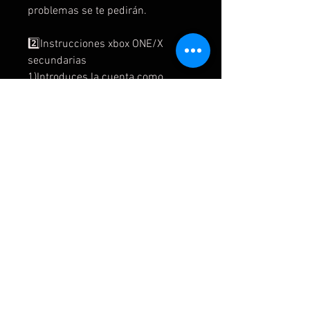
problemas se te pedirán.
2️⃣Instrucciones xbox ONE/X
secundarias
1)Introduces la cuenta como
nuevo usuario
2) si te pide código de verificación
acepta y te lo damos
3) omite todo o siguiente
4) sin barreras
5) en la interfaz el juego está en mi
juegos y aplicaciones y listo para
instalar
6) para jugar al juego se inicia
primero en la cuenta del juego y
luego se cambia a la cuenta del
usuario
7) no borrar la cuenta