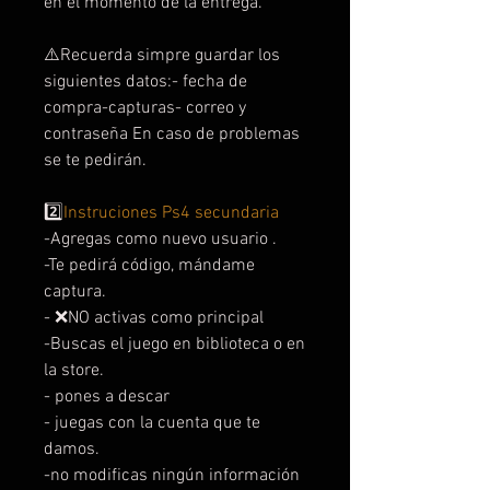
en el momento de la entrega.
⚠️Recuerda simpre guardar los
siguientes datos:- fecha de
compra-capturas- correo y
contraseña En caso de problemas
se te pedirán.
2️⃣
Instruciones Ps4 secundaria
-Agregas como nuevo usuario .
-Te pedirá código, mándame
captura.
- ❌NO activas como principal
-Buscas el juego en biblioteca o en
la store.
- pones a descar
- juegas con la cuenta que te
damos.
-no modificas ningún información