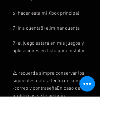
6) hacer esta mi Xbox principal
7) ir a cuenta8) eliminar cuenta
9) el juego estará en mis juegos y
aplicaciones en listo para instalar
⚠️ recuerda simpre conservar los
siguientes datos:-fecha de compra
-correo y contraseñaEn caso de
problemas se te pedirán.
2️⃣
Instrucciones xbox ONE/X
secundarias
1)Introduces la cuenta como