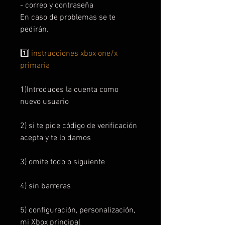
- correo y contraseña
En caso de problemas se te
pedirán.
1️⃣
instrucciones xbox one/x
primaria
1)Introduces la cuenta como
nuevo usuario
2) si te pide código de verificación
acepta y te lo damos
3) omite todo o siguiente
4) sin barreras
5) configuración, personalización,
mi Xbox principal