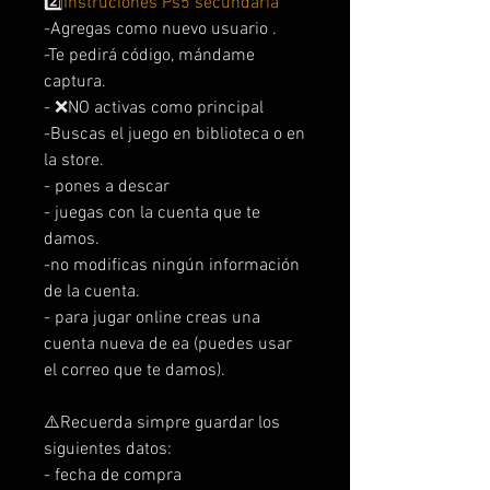
2️⃣
Instruciones Ps5 secundaria
-Agregas como nuevo usuario .
-Te pedirá código, mándame
captura.
- ❌NO activas como principal
-Buscas el juego en biblioteca o en
la store.
- pones a descar
- juegas con la cuenta que te
damos.
-no modificas ningún información
de la cuenta.
- para jugar online creas una
cuenta nueva de ea (puedes usar
el correo que te damos).
⚠️Recuerda simpre guardar los
siguientes datos:
- fecha de compra