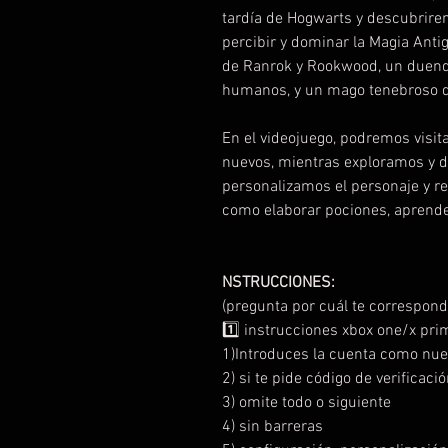
tardía de Hogwarts y descubrire
percibir y dominar la Magia Ant
de Ranrok y Rookwood, un duende
humanos, y un mago tenebroso qu
En el videojuego, podremos visit
nuevos, mientras exploramos y d
personalizamos el personaje y rea
como elaborar pociones, aprend
NSTRUCCIONES:
(pregunta por cuál te correspond
1️⃣ instrucciones xbox one/x pri
1)Introduces la cuenta como nue
2) si te pide código de verificaci
3) omite todo o siguiente
4) sin barreras