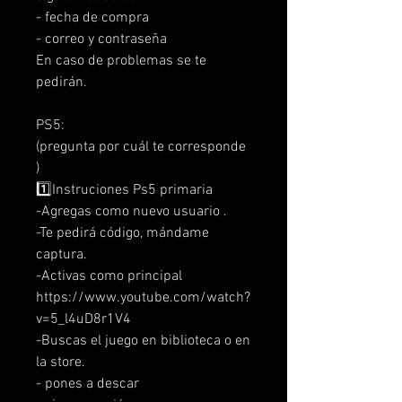
- fecha de compra
- correo y contraseña
En caso de problemas se te
pedirán.
PS5:
(pregunta por cuál te corresponde
)
1️⃣Instruciones Ps5 primaria
-Agregas como nuevo usuario .
-Te pedirá código, mándame
captura.
-Activas como principal
https://www.youtube.com/watch?
v=5_l4uD8r1V4
-Buscas el juego en biblioteca o en
la store.
- pones a descar