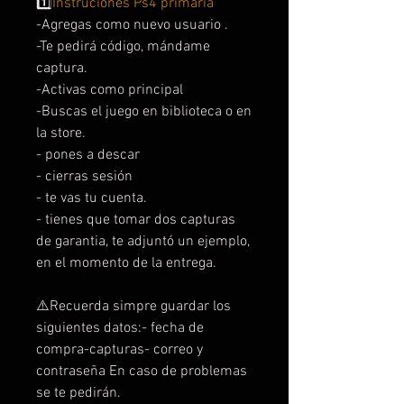
1️⃣
Instruciones Ps4 primaria
-Agregas como nuevo usuario .
-Te pedirá código, mándame
captura.
-Activas como principal
-Buscas el juego en biblioteca o en
la store.
- pones a descar
- cierras sesión
- te vas tu cuenta.
- tienes que tomar dos capturas
de garantia, te adjuntó un ejemplo,
en el momento de la entrega.
⚠️Recuerda simpre guardar los
siguientes datos:- fecha de
compra-capturas- correo y
contraseña En caso de problemas
se te pedirán.