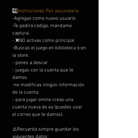
2️⃣
Instruciones Ps4 secundaria
-Agregas como nuevo usuario .
-Te pedirá código, mándame
captura.
- ❌NO activas como principal
-Buscas el juego en biblioteca o en
la store.
- pones a descar
- juegas con la cuenta que te
damos.
-no modificas ningún información
de la cuenta.
- para jugar online creas una
cuenta nueva de ea (puedes usar
el correo que te damos).
⚠️Recuerda simpre guardar los
siguientes datos: