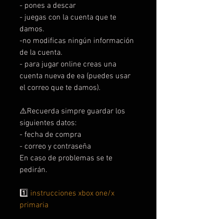
- pones a descar
- juegas con la cuenta que te
damos.
-no modificas ningún información
de la cuenta.
- para jugar online creas una
cuenta nueva de ea (puedes usar
el correo que te damos).
⚠️Recuerda simpre guardar los
siguientes datos:
- fecha de compra
- correo y contraseña
En caso de problemas se te
pedirán.
1️⃣
instrucciones xbox one/x
primaria