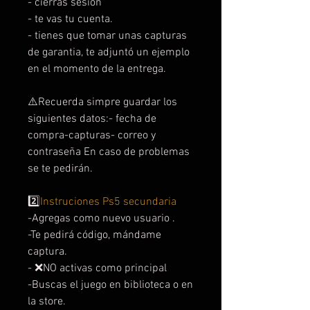
- cierras sesión
- te vas tu cuenta.
- tienes que tomar unas capturas
de garantia, te adjuntó un ejemplo
en el momento de la entrega.
⚠️Recuerda simpre guardar los
siguientes datos:- fecha de
compra-capturas- correo y
contraseña En caso de problemas
se te pedirán.
2️⃣
Instruciones Ps5 secundaria
-Agregas como nuevo usuario .
-Te pedirá código, mándame
captura.
- ❌NO activas como principal
-Buscas el juego en biblioteca o en
la store.