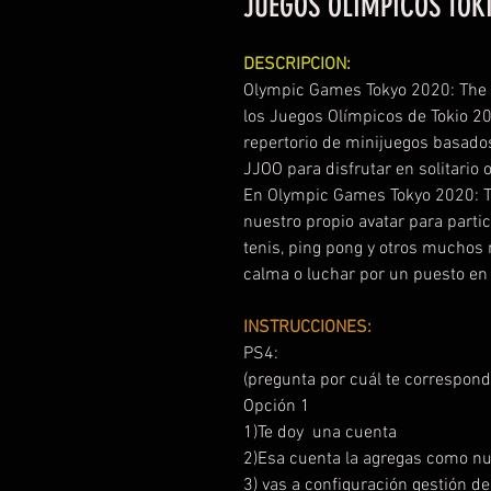
JUEGOS OLIMPICOS TOKI
DESCRIPCION:
Olympic Games Tokyo 2020: The Of
los Juegos Olímpicos de Tokio 20
repertorio de minijuegos basados 
JJOO para disfrutar en solitario 
En Olympic Games Tokyo 2020: Th
nuestro propio avatar para partici
tenis, ping pong y otros muchos 
calma o luchar por un puesto en 
INSTRUCCIONES:
PS4:
(pregunta por cuál te correspond
Opción 1
1)Te doy una cuenta
2)Esa cuenta la agregas como n
3) vas a configuración gestión d