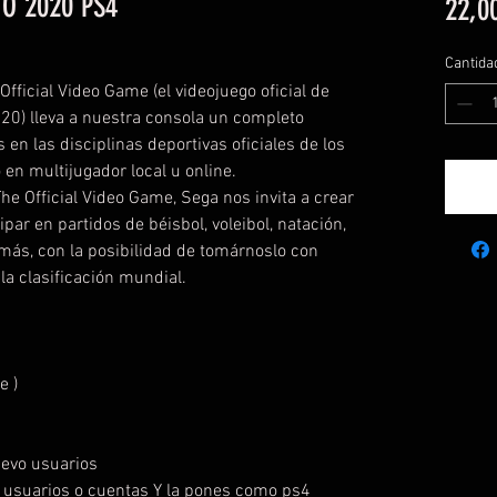
O 2020 PS4
22,0
Cantida
ficial Video Game (el videojuego oficial de
20) lleva a nuestra consola un completo
en las disciplinas deportivas oficiales de los
o en multijugador local u online.
e Official Video Game, Sega nos invita a crear
par en partidos de béisbol, voleibol, natación,
más, con la posibilidad de tomárnoslo con
la clasificación mundial.
e )
uevo usuarios
e usuarios o cuentas Y la pones como ps4