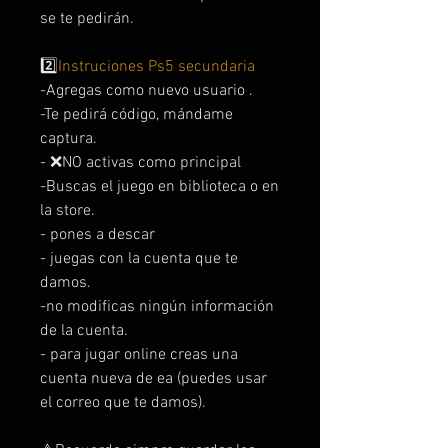
se te pedirán.
2️⃣
Instruciones Ps5 secundaria
-Agregas como nuevo usuario .
-Te pedirá código, mándame
captura.
- ❌NO activas como principal
-Buscas el juego en biblioteca o en
la store.
- pones a descar
- juegas con la cuenta que te
damos.
-no modificas ningún información
de la cuenta.
- para jugar online creas una
cuenta nueva de ea (puedes usar
el correo que te damos).