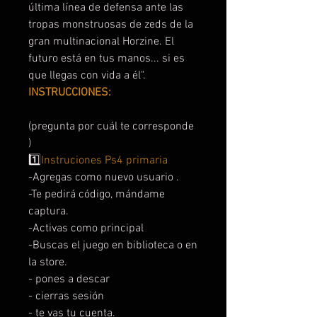
última línea de defensa ante las
tropas monstruosas de zeds de la
gran multinacional Horzine. El
futuro está en tus manos... si es
que llegas con vida a él".
INSTRUCCIONES:
(pregunta por cuál te corresponde
)
1️⃣
Instruciones Ps4 primaria
-Agregas como nuevo usuario .
-Te pedirá código, mándame
captura.
-Activas como principal
-Buscas el juego en biblioteca o en
la store.
- pones a descar
- cierras sesión
- te vas tu cuenta.