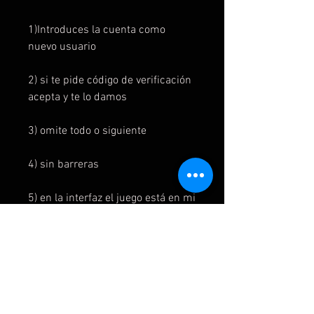
1)Introduces la cuenta como
nuevo usuario
2) si te pide código de verificación
acepta y te lo damos
3) omite todo o siguiente
4) sin barreras
5) en la interfaz el juego está en mi
juegos y aplicaciones y listo para
instalar
6) para jugar al juego se inicia
primero en la cuenta del juego y
luego se cambia a la cuenta del