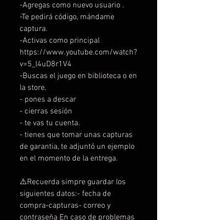
-Agregas como nuevo usuario .
-Te pedirá código, mándame
captura.
-Activas como principal
https://www.youtube.com/watch?
v=5_l4uD8r1V4
-Buscas el juego en biblioteca o en
la store.
- pones a descar
- cierras sesión
- te vas tu cuenta.
- tienes que tomar unas capturas
de garantia, te adjuntó un ejemplo
en el momento de la entrega.
⚠️Recuerda simpre guardar los
siguientes datos:- fecha de
compra-capturas- correo y
contraseña En caso de problemas