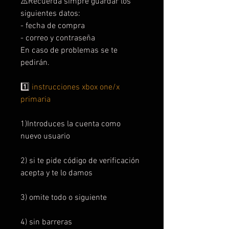
⚠️Recuerda simpre guardar los
siguientes datos:
- fecha de compra
- correo y contraseña
En caso de problemas se te
pedirán.
1️⃣
instrucciones xbox one/x
primaria
1)Introduces la cuenta como
nuevo usuario
2) si te pide código de verificación
acepta y te lo damos
3) omite todo o siguiente
4) sin barreras