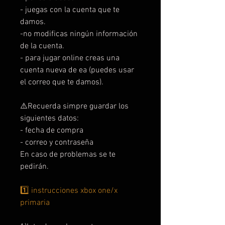
- juegas con la cuenta que te
damos.
-no modificas ningún información
de la cuenta.
- para jugar online creas una
cuenta nueva de ea (puedes usar
el correo que te damos).
⚠️Recuerda simpre guardar los
siguientes datos:
- fecha de compra
- correo y contraseña
En caso de problemas se te
pedirán.
1️⃣ instrucciones xbox one/x
primaria