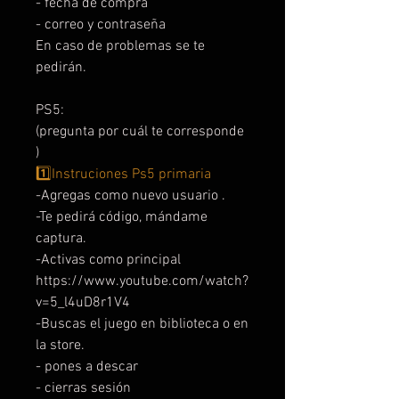
- fecha de compra
- correo y contraseña
En caso de problemas se te
pedirán.
PS5:
(pregunta por cuál te corresponde
)
1️⃣Instruciones Ps5 primaria
-Agregas como nuevo usuario .
-Te pedirá código, mándame
captura.
-Activas como principal
https://www.youtube.com/watch?
v=5_l4uD8r1V4
-Buscas el juego en biblioteca o en
la store.
- pones a descar
- cierras sesión