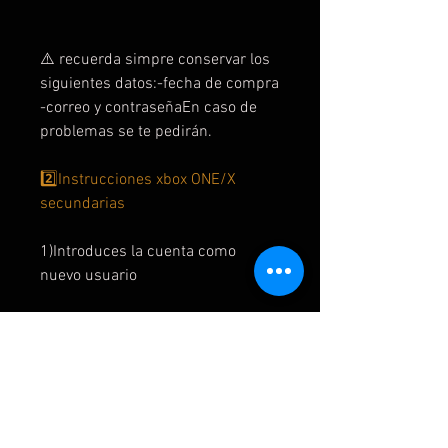
⚠️ recuerda simpre conservar los
siguientes datos:-fecha de compra
-correo y contraseñaEn caso de
problemas se te pedirán.
2️⃣Instrucciones xbox ONE/X
secundarias
1)Introduces la cuenta como
nuevo usuario
2) si te pide código de verificación
acepta y te lo damos
3) omite todo o siguiente
4) sin barreras