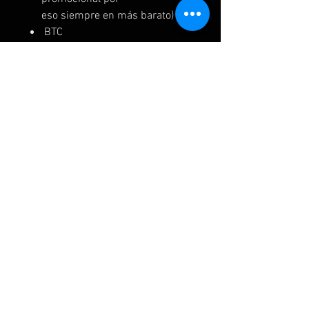
eso siempre en más barato)
BTC
7 ¿Debo crear o introducir una
cuenta diferente por cada juego
que compre?
-Si, cada cuneta tiene un juego
salvo caso especiales
8¿Puedo tener más de una cuenta
como principal? ¿Y cuentas
agregadas?
-Si según cada plataforma:
Xbox hasta 10 principales,
perfiles máximos normales, no se
tiene conocimiento.
Play hasta 16 principales,
perfiles máximos normales, no se
tiene conocimiento.