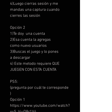
4)Luego cierras sesión y me
mandas una captura cuando
cierres las sesión
Opción 2
1)Te doy una cuenta
2)Esa cuenta la agregas
como nuevo usuarios
3)Buscas el juego y lo pones
a descargar
4) Este metodo requiere QUE
JUEGEN CON ESTA CUENTA
PS5:
(pregunta por cuál te corresponde
)
Opción 1
https://www.youtube.com/watch?
v=5_l4uD8r1V4