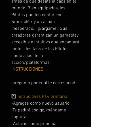
antes de que desate el caos en el
mundo. Bien equipados, los
Pitufos pueden contar con
SmurfoMix y un aliado
inesperado... ¡Gargamel! Sus
creadores garantizan un gameplay
accesible e intuitivo que encantará
tanto a los fans de los Pitufos
como a los de la
acción/plataformas.
INSTRUCCIONES:
(pregunta por cuál te corresponde
)
1️⃣
Instruciones Ps4 primaria
-Agregas como nuevo usuario .
-Te pedirá código, mándame
captura.
-Activas como principal