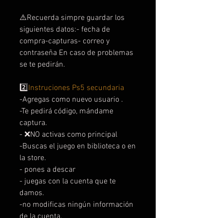
⚠️Recuerda simpre guardar los
siguientes datos:- fecha de
compra-capturas- correo y
contraseña En caso de problemas
se te pedirán.
2️⃣
Instruciones Ps5 secundaria
-Agregas como nuevo usuario .
-Te pedirá código, mándame
captura.
- ❌NO activas como principal
-Buscas el juego en biblioteca o en
la store.
- pones a descar
- juegas con la cuenta que te
damos.
-no modificas ningún información
de la cuenta.