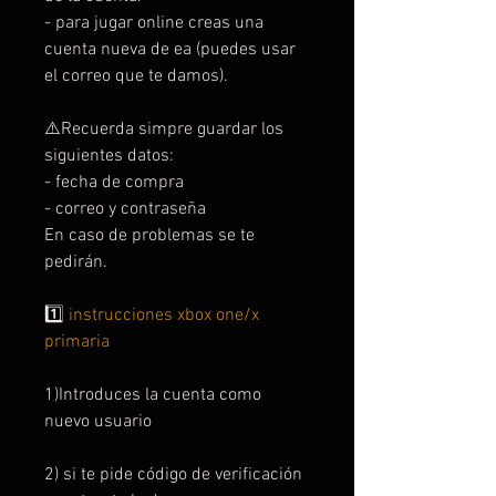
- para jugar online creas una
cuenta nueva de ea (puedes usar
el correo que te damos).
⚠️Recuerda simpre guardar los
siguientes datos:
- fecha de compra
- correo y contraseña
En caso de problemas se te
pedirán.
1️⃣
instrucciones xbox one/x
primaria
1)Introduces la cuenta como
nuevo usuario
2) si te pide código de verificación