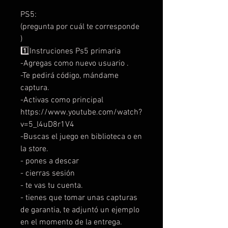
PS5:
(pregunta por cuál te corresponde
)
1️⃣Instruciones Ps5 primaria
-Agregas como nuevo usuario .
-Te pedirá código, mándame
captura.
-Activas como principal
https://www.youtube.com/watch?
v=5_l4uD8r1V4
-Buscas el juego en biblioteca o en
la store.
- pones a descar
- cierras sesión
- te vas tu cuenta.
- tienes que tomar unas capturas
de garantia, te adjuntó un ejemplo
en el momento de la entrega.