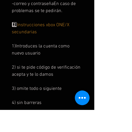
-correo y contraseñaEn caso de
problemas se te pedirán.
2️⃣
Instrucciones xbox ONE/X
secundarias
1)Introduces la cuenta como
nuevo usuario
2) si te pide código de verificación
acepta y te lo damos
3) omite todo o siguiente
4) sin barreras
5) en la interfaz el juego está en mi
juegos y aplicaciones y listo para
instalar