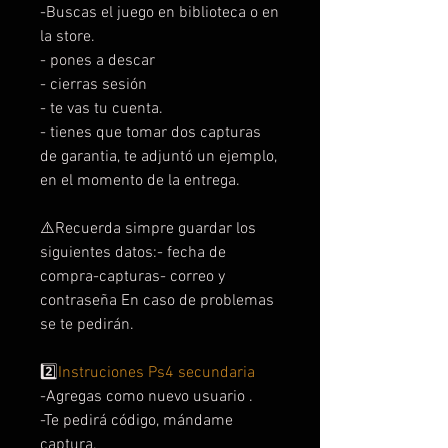
-Buscas el juego en biblioteca o en
la store.
- pones a descar
- cierras sesión
- te vas tu cuenta.
- tienes que tomar dos capturas
de garantia, te adjuntó un ejemplo,
en el momento de la entrega.
⚠️Recuerda simpre guardar los
siguientes datos:- fecha de
compra-capturas- correo y
contraseña En caso de problemas
se te pedirán.
2️⃣
Instruciones Ps4 secundaria
-Agregas como nuevo usuario .
-Te pedirá código, mándame
captura.