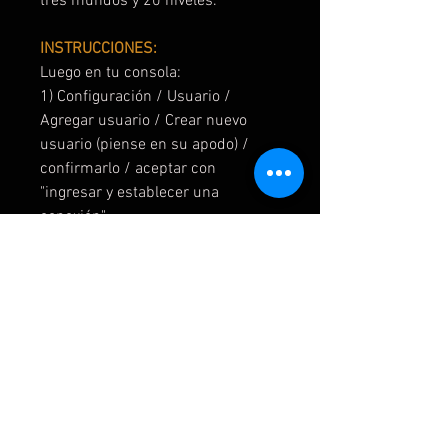
tres mundos y 20 niveles.
INSTRUCCIONES:
Luego en tu consola:
1) Configuración / Usuario /
Agregar usuario / Crear nuevo
usuario (piense en su apodo) /
confirmarlo / aceptar con
"ingresar y establecer una
conexión"
2) Haga clic en "iniciar sesión con
smrtphone"
3) Envíame un código QR
4) Vincular la cuenta
5) Vaya a Nintendo eShop con el
usuario que creó
6) Ingrese la contraseña de
usuario
7) Haz clic en "Avatar de Nintendo