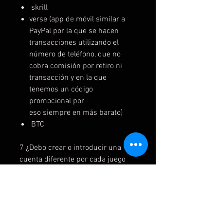
skrill
verse (app de móvil similar a
PayPal por la que se hacen
transacciones utilizando el
número de teléfono, que no
cobra comisión por retiro ni
transacción y en la que
tenemos un código
promocional por
eso siempre en más barato)
BTC
7 ¿Debo crear o introducir una
cuenta diferente por cada juego
que compre?
-Si, cada cuneta tiene un juego
salvo caso especiales
8¿Puedo tener más de una cuenta
como principal? ¿Y cuentas