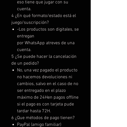
eso tiene que jugar con su
cuenta.
4 ¿En qué formato/estado está el
juego/suscripción?
-Los productos son digitales, se
entregan
por WhatsApp atreves de una
cuenta.
5 ¿Se puede hacer la cancelación
de un pedido?
No, una vez pagado el producto
no hacemos devoluciones ni
cambios, salvo en el caso de no
ser entregado en el plazo
máximo de 24Hen pagos offline
si el pago es con tarjeta pude
tardar hasta 72H.
6 ¿Que métodos de pago tienen?
PayPal (amigo familiar)