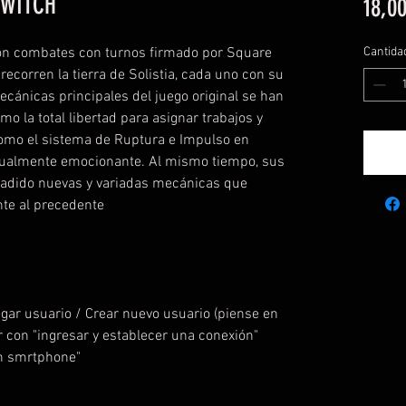
SWITCH
18,00
con combates con turnos firmado por Square
Cantida
ecorren la tierra de Solistia, cada uno con su
ecánicas principales del juego original se han
o la total libertad para asignar trabajos y
 como el sistema de Ruptura e Impulso en
gualmente emocionante. Al mismo tiempo, sus
adido nuevas y variadas mecánicas que
nte al precedente
egar usuario / Crear nuevo usuario (piense en
r con "ingresar y establecer una conexión"
on smrtphone"