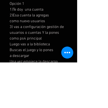
Opción 1
1)Te doy una cuenta
2)Esa cuenta la agregas
como nuevo usuarios
3) vas a configuración gestión de
usuarios o cuentas Y la pones
como ps4 principal
Luego vas a la biblioteca
Buscas el juego y lo pones
a descargar
Una vez empiece la descarga
vuelves a tu cuenta de siempre
4)Luego cierras sesión y me
mandas una captura cuando
cierres las sesión
Opción 2
1)Te doy una cuenta
2)Esa cuenta la agregas