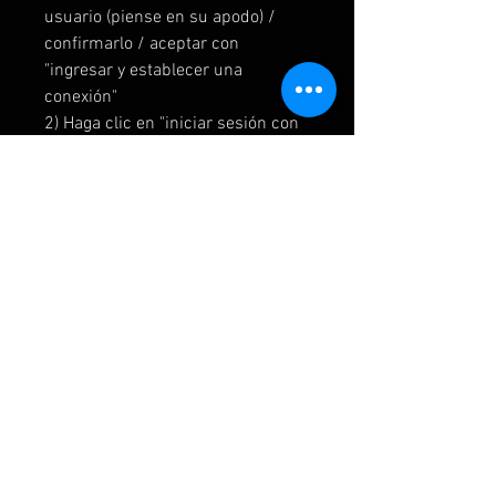
usuario (piense en su apodo) /
confirmarlo / aceptar con
"ingresar y establecer una
conexión"
2) Haga clic en "iniciar sesión con
smrtphone"
3) Envíame un código QR
4) Vincular la cuenta
5) Vaya a Nintendo eShop con el
usuario que creó
6) Ingrese la contraseña de
usuario
7) Haz clic en "Avatar de Nintendo
Network ID
8) Elija "Volver a descargar"
9) Empiece a descargar juegos
IMPORTANTE:
CONSULTA NUESTRAS POLITICAS