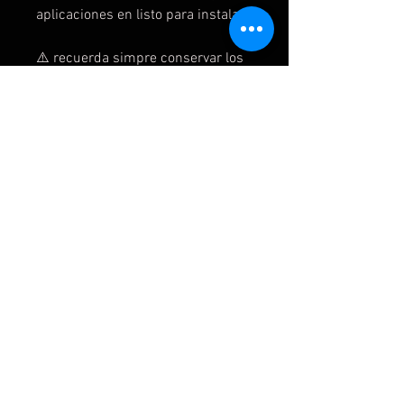
aplicaciones en listo para instalar
⚠️ recuerda simpre conservar los
siguientes datos:-fecha de compra
-correo y contraseñaEn caso de
problemas se te pedirán.
2️⃣Instrucciones xbox ONE/X
secundarias
1)Introduces la cuenta como
nuevo usuario
2) si te pide código de verificación
acepta y te lo damos
3) omite todo o siguiente
4) sin barreras
5) en la interfaz el juego está en mi
juegos y aplicaciones y listo para
instalar