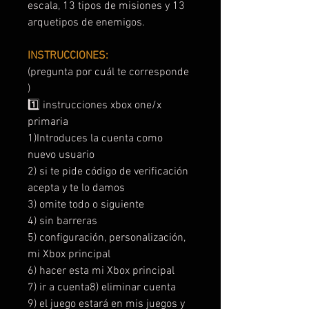
escala, 13 tipos de misiones y 13
arquetipos de enemigos.
INSTRUCCIONES:
(pregunta por cuál te corresponde
)
1️⃣ instrucciones xbox one/x
primaria
1)Introduces la cuenta como
nuevo usuario
2) si te pide código de verificación
acepta y te lo damos
3) omite todo o siguiente
4) sin barreras
5) configuración, personalización,
mi Xbox principal
6) hacer esta mi Xbox principal
7) ir a cuenta8) eliminar cuenta
9) el juego estará en mis juegos y