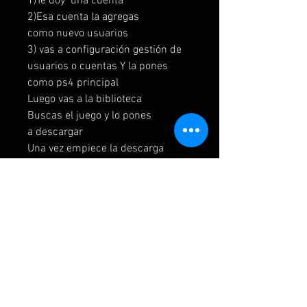
1)Te doy una cuenta
2)Esa cuenta la agregas
como nuevo usuarios
3) vas a configuración gestión de
usuarios o cuentas Y la pones
como ps4 principal
Luego vas a la biblioteca
Buscas el juego y lo pones
a descargar
Una vez empiece la descarga
vuelves a tu cuenta de siempre
4)Luego cierras sesión y me
mandas una captura cuando
cierres las sesión
Opción 2
1)Te doy una cuenta
2)Esa cuenta la agregas
como nuevo usuarios