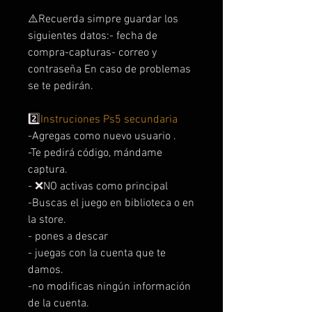
⚠️Recuerda simpre guardar los
siguientes datos:- fecha de
compra-capturas- correo y
contraseña En caso de problemas
se te pedirán.
2️⃣
Instruciones Ps5 secundaria
-Agregas como nuevo usuario .
-Te pedirá código, mándame
captura.
- ❌NO activas como principal
-Buscas el juego en biblioteca o en
la store.
- pones a descar
- juegas con la cuenta que te
damos.
-no modificas ningún información
de la cuenta.