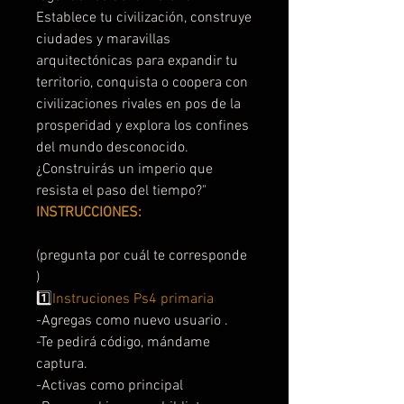
Establece tu civilización, construye
ciudades y maravillas
arquitectónicas para expandir tu
territorio, conquista o coopera con
civilizaciones rivales en pos de la
prosperidad y explora los confines
del mundo desconocido.
¿Construirás un imperio que
resista el paso del tiempo?"
INSTRUCCIONES:
(pregunta por cuál te corresponde
)
1️⃣
Instruciones Ps4 primaria
-Agregas como nuevo usuario .
-Te pedirá código, mándame
captura.
-Activas como principal