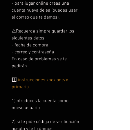
- para jugar online creas una
cuenta nueva de ea (puedes usar
el correo que te damos).
⚠️Recuerda simpre guardar los
siguientes datos:
- fecha de compra
- correo y contraseña
En caso de problemas se te
pedirán.
1️⃣
instrucciones xbox one/x
primaria
1)Introduces la cuenta como
nuevo usuario
2) si te pide código de verificación
acepta y te lo damos