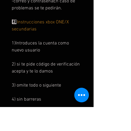
-correo y contraseñaEn caso de
problemas se te pedirán.
2️⃣
Instrucciones xbox ONE/X
secundarias
1)Introduces la cuenta como
nuevo usuario
2) si te pide código de verificación
acepta y te lo damos
3) omite todo o siguiente
4) sin barreras
5) en la interfaz el juego está en mi
juegos y aplicaciones y listo para
instalar