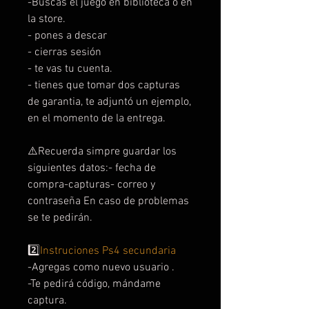
-Buscas el juego en biblioteca o en
la store.
- pones a descar
- cierras sesión
- te vas tu cuenta.
- tienes que tomar dos capturas
de garantia, te adjuntó un ejemplo,
en el momento de la entrega.
⚠️Recuerda simpre guardar los
siguientes datos:- fecha de
compra-capturas- correo y
contraseña En caso de problemas
se te pedirán.
2️⃣
Instruciones Ps4 secundaria
-Agregas como nuevo usuario .
-Te pedirá código, mándame
captura.