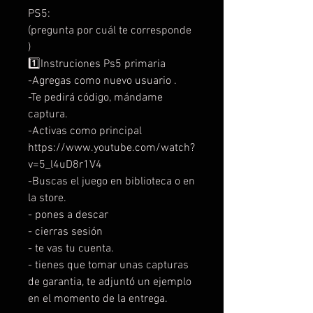
PS5:
(pregunta por cuál te corresponde
)
1️⃣Instruciones Ps5 primaria
-Agregas como nuevo usuario .
-Te pedirá código, mándame
captura.
-Activas como principal
https://www.youtube.com/watch?
v=5_l4uD8r1V4
-Buscas el juego en biblioteca o en
la store.
- pones a descar
- cierras sesión
- te vas tu cuenta.
- tienes que tomar unas capturas
de garantia, te adjuntó un ejemplo
en el momento de la entrega.