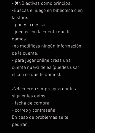
- ❌NO activas como principal
-Buscas el juego en biblioteca o en
la store.
- pones a descar
- juegas con la cuenta que te
damos.
-no modificas ningún información
de la cuenta.
- para jugar online creas una
cuenta nueva de ea (puedes usar
el correo que te damos).
⚠️Recuerda simpre guardar los
siguientes datos:
- fecha de compra
- correo y contraseña
En caso de problemas se te
pedirán.