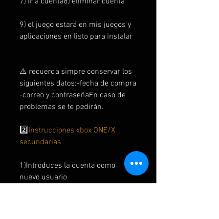
7) ir a cuenta8) eliminar cuenta
9) el juego estará en mis juegos y
aplicaciones en listo para instalar
⚠️ recuerda simpre conservar los
siguientes datos:-fecha de compra
-correo y contraseñaEn caso de
problemas se te pedirán.
2️⃣
Instrucciones xbox ONE/X
secundarias
1)Introduces la cuenta como
nuevo usuario
2) si te pide código de verificación
acepta y te lo damos