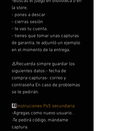
-Buscas el juego en biblioteca o en
la store.
- pones a descar
- cierras sesión
- te vas tu cuenta.
- tienes que tomar unas capturas
de garantia, te adjuntó un ejemplo
en el momento de la entrega.
⚠️Recuerda simpre guardar los
siguientes datos:- fecha de
compra-capturas- correo y
contraseña En caso de problemas
se te pedirán.
2️⃣
Instruciones Ps5 secundaria
-Agregas como nuevo usuario .
-Te pedirá código, mándame
captura.