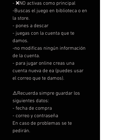
- ❌NO activas como principal
-Buscas el juego en biblioteca o en
la store.
- pones a descar
- juegas con la cuenta que te
damos.
-no modificas ningún información
de la cuenta.
- para jugar online creas una
cuenta nueva de ea (puedes usar
el correo que te damos).
⚠️Recuerda simpre guardar los
siguientes datos:
- fecha de compra
- correo y contraseña
En caso de problemas se te
pedirán.