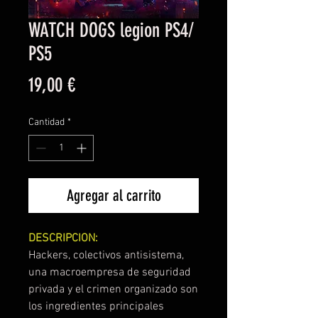
WATCH DOGS legion PS4/
PS5
Precio
19,00 €
Cantidad
*
Agregar al carrito
DESCRIPCION:
Hackers, colectivos antisistema,
una macroempresa de seguridad
privada y el crimen organizado son
los ingredientes principales