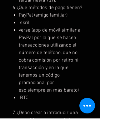
tardar hasta 72H.
6 ¿Que métodos de pago tienen?
PayPal (amigo familiar)
skrill
verse (app de móvil similar a
PayPal por la que se hacen
transacciones utilizando el
número de teléfono, que no
cobra comisión por retiro ni
transacción y en la que
tenemos un código
promocional por
eso siempre en más barato)
BTC
7 ¿Debo crear o introducir una
cuenta diferente por cada juego
que compre?
-Si, cada cuneta tiene un juego