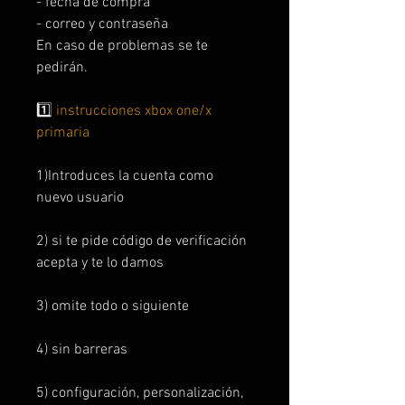
- fecha de compra
- correo y contraseña
En caso de problemas se te
pedirán.
1️⃣
instrucciones xbox one/x
primaria
1)Introduces la cuenta como
nuevo usuario
2) si te pide código de verificación
acepta y te lo damos
3) omite todo o siguiente
4) sin barreras
5) configuración, personalización,