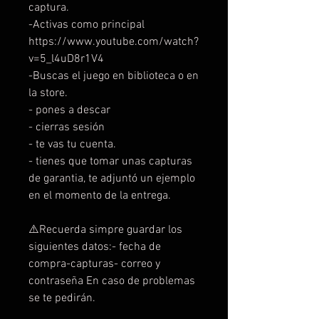
captura.
-Activas como principal
https://www.youtube.com/watch?
v=5_l4uD8r1V4
-Buscas el juego en biblioteca o en
la store.
- pones a descar
- cierras sesión
- te vas tu cuenta.
- tienes que tomar unas capturas
de garantia, te adjuntó un ejemplo
en el momento de la entrega.
⚠️Recuerda simpre guardar los
siguientes datos:- fecha de
compra-capturas- correo y
contraseña En caso de problemas
se te pedirán.