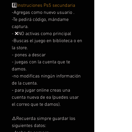
2️⃣
Instruciones Ps5 secundaria
-Agregas como nuevo usuario .
-Te pedirá código, mándame
captura.
- ❌NO activas como principal
-Buscas el juego en biblioteca o en
la store.
- pones a descar
- juegas con la cuenta que te
damos.
-no modificas ningún información
de la cuenta.
- para jugar online creas una
cuenta nueva de ea (puedes usar
el correo que te damos).
⚠️Recuerda simpre guardar los
siguientes datos: