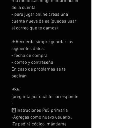
-no modificas ningún información
de la cuenta.
- para jugar online creas una
cuenta nueva de ea (puedes usar
el correo que te damos).
⚠️Recuerda simpre guardar los
siguientes datos:
- fecha de compra
- correo y contraseña
En caso de problemas se te
pedirán.
PS5:
(pregunta por cuál te corresponde
)
1️⃣Instruciones Ps5 primaria
-Agregas como nuevo usuario .
-Te pedirá código, mándame