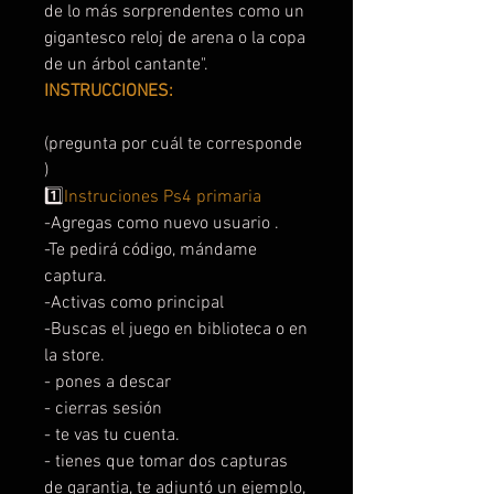
de lo más sorprendentes como un
gigantesco reloj de arena o la copa
de un árbol cantante".
INSTRUCCIONES:
(pregunta por cuál te corresponde
)
1️⃣
Instruciones Ps4 primaria
-Agregas como nuevo usuario .
-Te pedirá código, mándame
captura.
-Activas como principal
-Buscas el juego en biblioteca o en
la store.
- pones a descar
- cierras sesión
- te vas tu cuenta.
- tienes que tomar dos capturas
de garantia, te adjuntó un ejemplo,