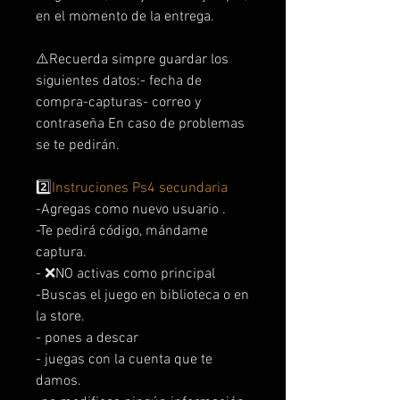
en el momento de la entrega.
⚠️Recuerda simpre guardar los
siguientes datos:- fecha de
compra-capturas- correo y
contraseña En caso de problemas
se te pedirán.
2️⃣
Instruciones Ps4 secundaria
-Agregas como nuevo usuario .
-Te pedirá código, mándame
captura.
- ❌NO activas como principal
-Buscas el juego en biblioteca o en
la store.
- pones a descar
- juegas con la cuenta que te
damos.