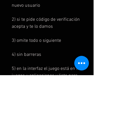
nuevo usuario
2) si te pide código de verificación
acepta y te lo damos
3) omite todo o siguiente
4) sin barreras
5) en la interfaz el juego está en mi
juegos y aplicaciones y listo para
instalar
6) para jugar al juego se inicia
primero en la cuenta del juego y
luego se cambia a la cuenta del
usuario