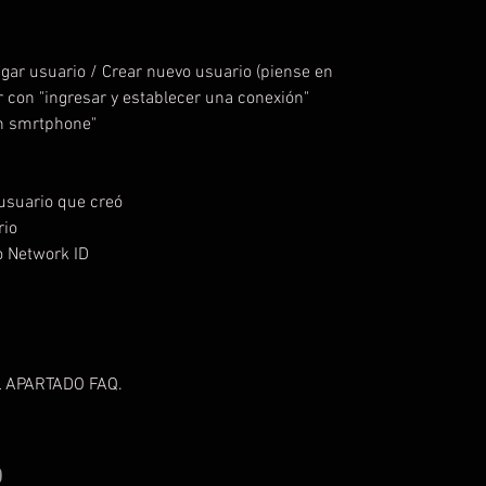
egar usuario / Crear nuevo usuario (piense en
r con "ingresar y establecer una conexión"
on smrtphone"
usuario que creó
rio
o Network ID
 APARTADO FAQ.
O