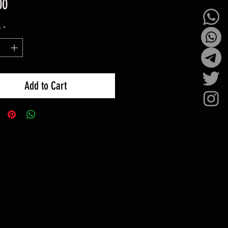
Price
00
y
*
Add to Cart