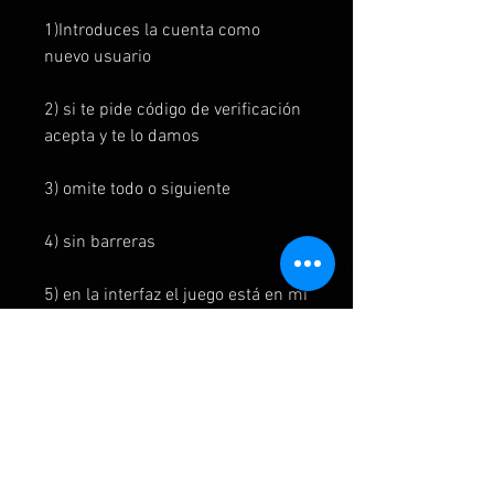
1)Introduces la cuenta como
nuevo usuario
2) si te pide código de verificación
acepta y te lo damos
3) omite todo o siguiente
4) sin barreras
5) en la interfaz el juego está en mi
juegos y aplicaciones y listo para
instalar
6) para jugar al juego se inicia
primero en la cuenta del juego y
luego se cambia a la cuenta del
usuario