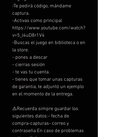
-Te pedirá código, mándame
captura.
-Activas como principal
https://www.youtube.com/watch?
v=5_l4uD8r1V4
-Buscas el juego en biblioteca o en
la store.
- pones a descar
- cierras sesión
- te vas tu cuenta.
- tienes que tomar unas capturas
de garantia, te adjuntó un ejemplo
en el momento de la entrega.
⚠️Recuerda simpre guardar los
siguientes datos:- fecha de
compra-capturas- correo y
contraseña En caso de problemas