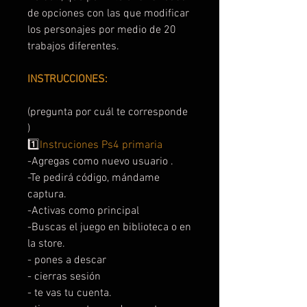
de opciones con las que modificar
los personajes por medio de 20
trabajos diferentes.
INSTRUCCIONES:
(pregunta por cuál te corresponde
)
1️⃣
Instruciones Ps4 primaria
-Agregas como nuevo usuario .
-Te pedirá código, mándame
captura.
-Activas como principal
-Buscas el juego en biblioteca o en
la store.
- pones a descar
- cierras sesión
- te vas tu cuenta.