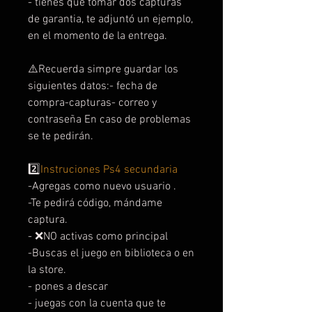
- tienes que tomar dos capturas
de garantia, te adjuntó un ejemplo,
en el momento de la entrega.
⚠️Recuerda simpre guardar los
siguientes datos:- fecha de
compra-capturas- correo y
contraseña En caso de problemas
se te pedirán.
2️⃣
Instruciones Ps4 secundaria
-Agregas como nuevo usuario .
-Te pedirá código, mándame
captura.
- ❌NO activas como principal
-Buscas el juego en biblioteca o en
la store.
- pones a descar
- juegas con la cuenta que te