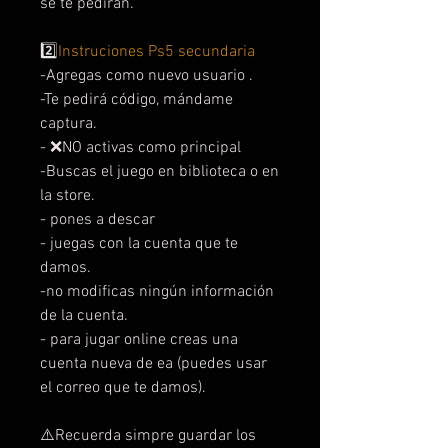
se te pedirán.
2️⃣
Instruciones Ps5 secundaria
-Agregas como nuevo usuario .
-Te pedirá código, mándame
captura.
- ❌NO activas como principal
-Buscas el juego en biblioteca o en
la store.
- pones a descar
- juegas con la cuenta que te
damos.
-no modificas ningún información
de la cuenta.
- para jugar online creas una
cuenta nueva de ea (puedes usar
el correo que te damos).
⚠️Recuerda simpre guardar los