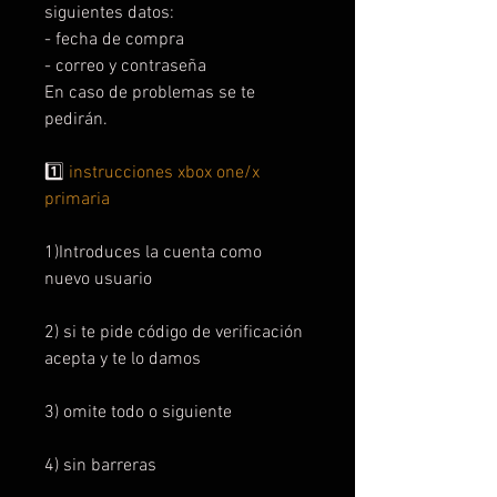
siguientes datos:
- fecha de compra
- correo y contraseña
En caso de problemas se te
pedirán.
1️⃣
instrucciones xbox one/x
primaria
1)Introduces la cuenta como
nuevo usuario
2) si te pide código de verificación
acepta y te lo damos
3) omite todo o siguiente
4) sin barreras