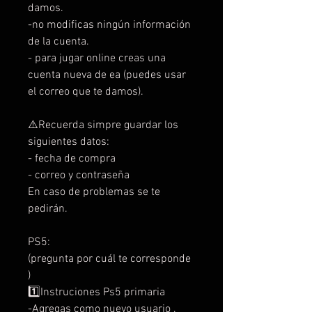
damos.
-no modificas ningún información
de la cuenta.
- para jugar online creas una
cuenta nueva de ea (puedes usar
el correo que te damos).
⚠️Recuerda simpre guardar los
siguientes datos:
- fecha de compra
- correo y contraseña
En caso de problemas se te
pedirán.
PS5:
(pregunta por cuál te corresponde
)
1️⃣Instruciones Ps5 primaria
-Agregas como nuevo usuario .