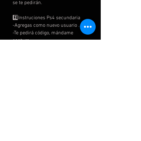
se te pedirán.
2️⃣Instruciones Ps4 secundaria
-Agregas como nuevo usuario .
-Te pedirá código, mándame
captura.
- ❌NO activas como principal
-Buscas el juego en biblioteca o en
la store.
- pones a descar
- juegas con la cuenta que te
damos.
-no modificas ningún información
de la cuenta.
- para jugar online creas una
cuenta nueva de ea (puedes usar
el correo que te damos).
⚠️Recuerda simpre guardar los