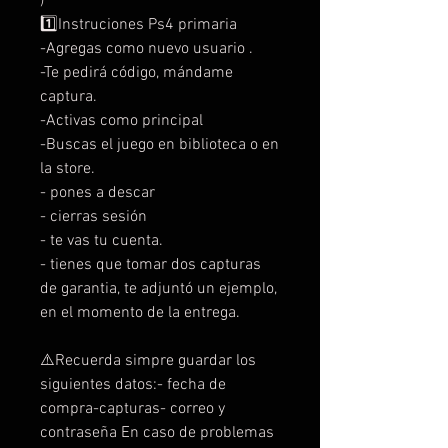
)
1️⃣Instruciones Ps4 primaria
-Agregas como nuevo usuario .
-Te pedirá código, mándame
captura.
-Activas como principal
-Buscas el juego en biblioteca o en
la store.
- pones a descar
- cierras sesión
- te vas tu cuenta.
- tienes que tomar dos capturas
de garantia, te adjuntó un ejemplo,
en el momento de la entrega.
⚠️Recuerda simpre guardar los
siguientes datos:- fecha de
compra-capturas- correo y
contraseña En caso de problemas