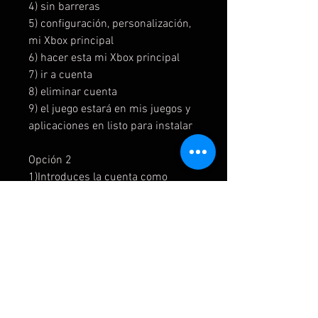
4) sin barreras
5) configuración, personalización,
mi Xbox principal
6) hacer esta mi Xbox principal
7) ir a cuenta
8) eliminar cuenta
9) el juego estará en mis juegos y
aplicaciones en listo para instalar
Opción 2
1)Introduces la cuenta como
nuevo usuario
2) si te pide código de verificación
acepta y te lo damos
3) omite todo o siguiente
4) sin barreras
5) en la interfaz el juego está en mi
juegos y aplicaciones y listo para
instalar