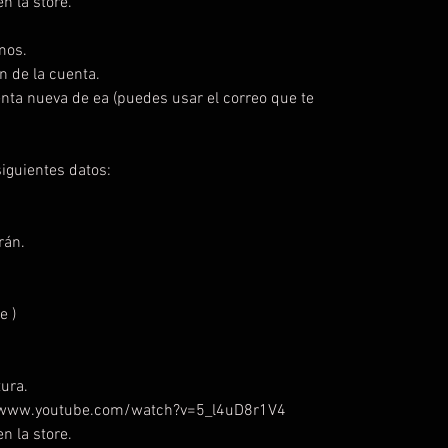
n la store.
mos.
n de la cuenta.
enta nueva de ea (puedes usar el correo que te
iguientes datos:
rán.
e )
ura.
://www.youtube.com/watch?v=5_l4uD8r1V4
n la store.