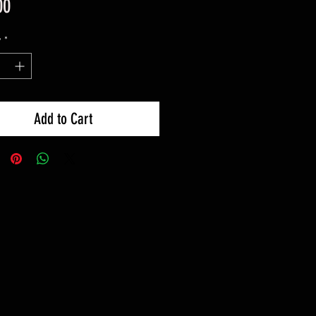
Price
00
y
*
Add to Cart