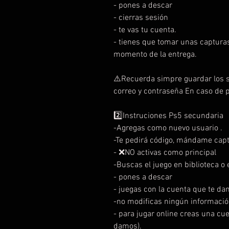
- pones a descar
- cierras sesión
- te vas tu cuenta.
- tienes que tomar unas capturas
momento de la entrega.
⚠️Recuerda simpre guardar los s
correo y contraseña En caso de 
2️⃣Instruciones Ps5 secundaria
-Agregas como nuevo usuario .
-Te pedirá código, mándame capt
- ❌NO activas como principal
-Buscas el juego en biblioteca o e
- pones a descar
- juegas con la cuenta que te da
-no modificas ningún informació
- para jugar online creas una cu
damos).