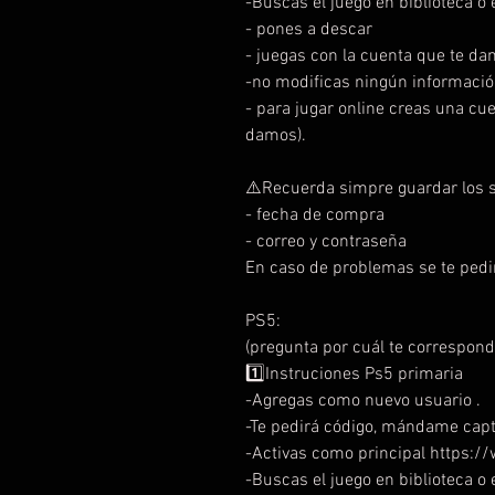
-Buscas el juego en biblioteca o e
- pones a descar
- juegas con la cuenta que te da
-no modificas ningún informació
- para jugar online creas una cu
damos).
⚠️Recuerda simpre guardar los s
- fecha de compra
- correo y contraseña
En caso de problemas se te pedi
PS5:
(pregunta por cuál te correspond
1️⃣Instruciones Ps5 primaria
-Agregas como nuevo usuario .
-Te pedirá código, mándame capt
-Activas como principal https
-Buscas el juego en biblioteca o e