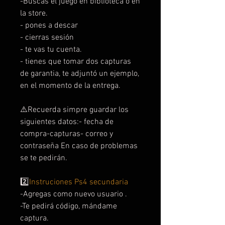
-Buscas el juego en biblioteca o en
la store.
- pones a descar
- cierras sesión
- te vas tu cuenta.
- tienes que tomar dos capturas
de garantia, te adjuntó un ejemplo,
en el momento de la entrega.
⚠️Recuerda simpre guardar los
siguientes datos:- fecha de
compra-capturas- correo y
contraseña En caso de problemas
se te pedirán.
2️⃣
Instruciones Ps4 secundaria
-Agregas como nuevo usuario .
-Te pedirá código, mándame
captura.