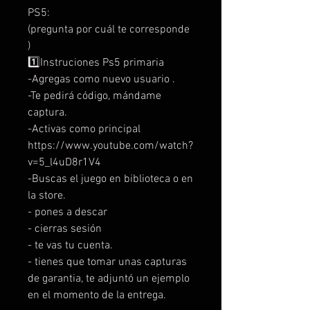
PS5:
(pregunta por cuál te corresponde
)
1️⃣Instruciones Ps5 primaria
-Agregas como nuevo usuario .
-Te pedirá código, mándame
captura.
-Activas como principal
https://www.youtube.com/watch?
v=5_l4uD8r1V4
-Buscas el juego en biblioteca o en
la store.
- pones a descar
- cierras sesión
- te vas tu cuenta.
- tienes que tomar unas capturas
de garantia, te adjuntó un ejemplo
en el momento de la entrega.