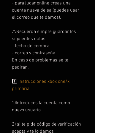
- para jugar online creas una
cuenta nueva de ea (puedes usar
el correo que te damos).
⚠️Recuerda simpre guardar los
siguientes datos:
- fecha de compra
- correo y contraseña
En caso de problemas se te
pedirán.
1️⃣
instrucciones xbox one/x
primaria
1)Introduces la cuenta como
nuevo usuario
2) si te pide código de verificación
acepta y te lo damos