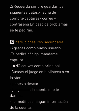
⚠️Recuerda simpre guardar los
siguientes datos:- fecha de
compra-capturas- correo y
contraseña En caso de problemas
se te pedirán.
2️⃣
Instruciones Ps5 secundaria
-Agregas como nuevo usuario .
-Te pedirá código, mándame
captura.
- ❌NO activas como principal
-Buscas el juego en biblioteca o en
la store.
- pones a descar
- juegas con la cuenta que te
damos.
-no modificas ningún información
de la cuenta.