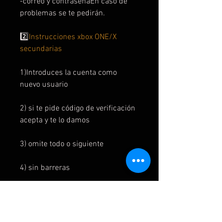
-correo y contraseñaEn caso de
problemas se te pedirán.
2️⃣
Instrucciones xbox ONE/X
secundarias
1)Introduces la cuenta como
nuevo usuario
2) si te pide código de verificación
acepta y te lo damos
3) omite todo o siguiente
4) sin barreras
5) en la interfaz el juego está en mi
juegos y aplicaciones y listo para
instalar