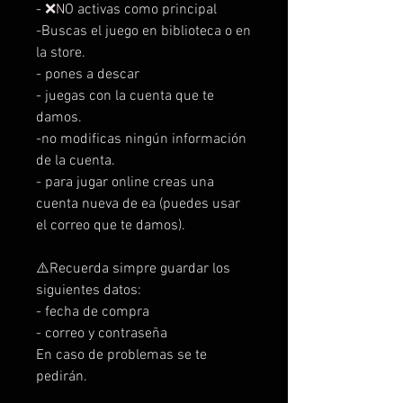
- ❌NO activas como principal
-Buscas el juego en biblioteca o en
la store.
- pones a descar
- juegas con la cuenta que te
damos.
-no modificas ningún información
de la cuenta.
- para jugar online creas una
cuenta nueva de ea (puedes usar
el correo que te damos).
⚠️Recuerda simpre guardar los
siguientes datos:
- fecha de compra
- correo y contraseña
En caso de problemas se te
pedirán.