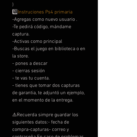
)
1️⃣
Instruciones Ps4 primaria
-Agregas como nuevo usuario .
-Te pedirá código, mándame
captura.
-Activas como principal
-Buscas el juego en biblioteca o en
la store.
- pones a descar
- cierras sesión
- te vas tu cuenta.
- tienes que tomar dos capturas
de garantia, te adjuntó un ejemplo,
en el momento de la entrega.
⚠️Recuerda simpre guardar los
siguientes datos:- fecha de
compra-capturas- correo y
contraseña En caso de problemas