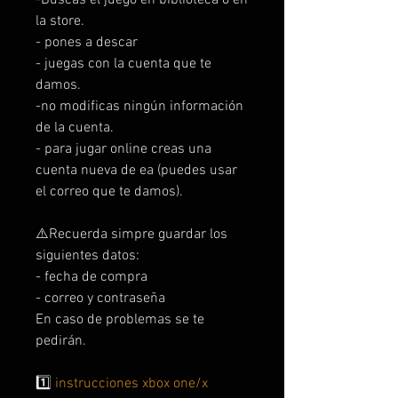
la store.
- pones a descar
- juegas con la cuenta que te
damos.
-no modificas ningún información
de la cuenta.
- para jugar online creas una
cuenta nueva de ea (puedes usar
el correo que te damos).
⚠️Recuerda simpre guardar los
siguientes datos:
- fecha de compra
- correo y contraseña
En caso de problemas se te
pedirán.
1️⃣
instrucciones xbox one/x