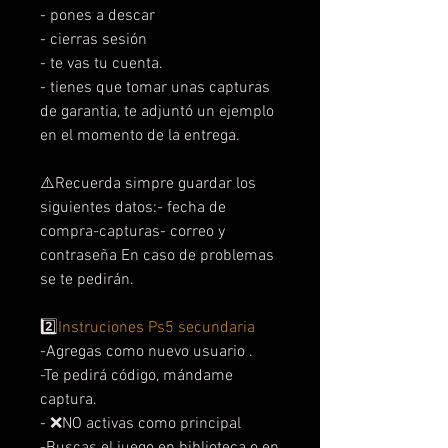
- pones a descar
- cierras sesión
- te vas tu cuenta.
- tienes que tomar unas capturas
de garantia, te adjuntó un ejemplo
en el momento de la entrega.
⚠️Recuerda simpre guardar los
siguientes datos:- fecha de
compra-capturas- correo y
contraseña En caso de problemas
se te pedirán.
2️⃣
Instruciones Ps5 secundaria
-Agregas como nuevo usuario .
-Te pedirá código, mándame
captura.
- ❌NO activas como principal
-Buscas el juego en biblioteca o en