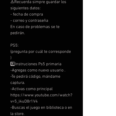
⚠️Recuerda simpre guardar los
siguientes datos:
- fecha de compra
- correo y contraseña
En caso de problemas se te
pedirán.
PS5:
(pregunta por cuál te corresponde
)
1️⃣Instruciones Ps5 primaria
-Agregas como nuevo usuario .
-Te pedirá código, mándame
captura.
-Activas como principal
https://www.youtube.com/watch?
v=5_l4uD8r1V4
-Buscas el juego en biblioteca o en
la store.