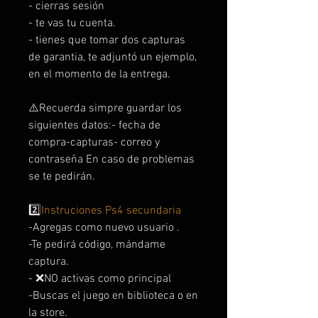
- cierras sesión
- te vas tu cuenta.
- tienes que tomar dos capturas
de garantia, te adjuntó un ejemplo,
en el momento de la entrega.
⚠️Recuerda simpre guardar los
siguientes datos:- fecha de
compra-capturas- correo y
contraseña En caso de problemas
se te pedirán.
2️⃣
Instruciones Ps4 secundaria
-Agregas como nuevo usuario .
-Te pedirá código, mándame
captura.
- ❌NO activas como principal
-Buscas el juego en biblioteca o en
la store.