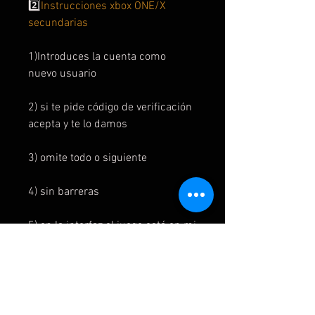
2️⃣
Instrucciones xbox ONE/X
secundarias
1)Introduces la cuenta como
nuevo usuario
2) si te pide código de verificación
acepta y te lo damos
3) omite todo o siguiente
4) sin barreras
5) en la interfaz el juego está en mi
juegos y aplicaciones y listo para
instalar
6) para jugar al juego se inicia
primero en la cuenta del juego y