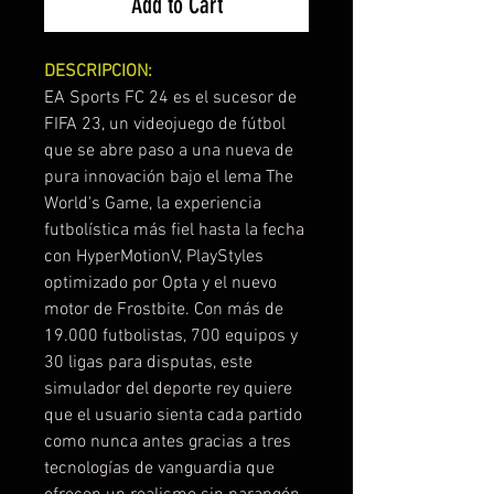
Add to Cart
DESCRIPCION:
EA Sports FC 24 es el sucesor de
FIFA 23, un videojuego de fútbol
que se abre paso a una nueva de
pura innovación bajo el lema The
World's Game, la experiencia
futbolística más fiel hasta la fecha
con HyperMotionV, PlayStyles
optimizado por Opta y el nuevo
motor de Frostbite. Con más de
19.000 futbolistas, 700 equipos y
30 ligas para disputas, este
simulador del deporte rey quiere
que el usuario sienta cada partido
como nunca antes gracias a tres
tecnologías de vanguardia que