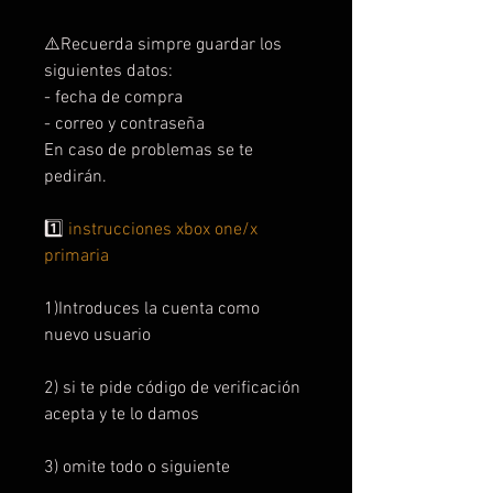
⚠️Recuerda simpre guardar los
siguientes datos:
- fecha de compra
- correo y contraseña
En caso de problemas se te
pedirán.
1️⃣
instrucciones xbox one/x
primaria
1)Introduces la cuenta como
nuevo usuario
2) si te pide código de verificación
acepta y te lo damos
3) omite todo o siguiente