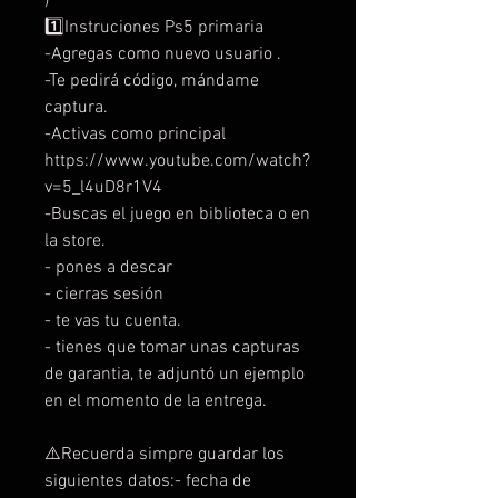
)
1️⃣Instruciones Ps5 primaria
-Agregas como nuevo usuario .
-Te pedirá código, mándame
captura.
-Activas como principal
https://www.youtube.com/watch?
v=5_l4uD8r1V4
-Buscas el juego en biblioteca o en
la store.
- pones a descar
- cierras sesión
- te vas tu cuenta.
- tienes que tomar unas capturas
de garantia, te adjuntó un ejemplo
en el momento de la entrega.
⚠️Recuerda simpre guardar los
siguientes datos:- fecha de