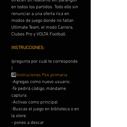
ofrecen un realismo sin parangón
en todos los partidos. Todo ello sin
renunciar a una oferta rica en
modos de juego donde no faltan
Ultimate Team, el modo Carrera,
Clubes Pro y VOLTA Football.
INSTRUCCIONES:
(pregunta por cuál te corresponde
)
1️⃣
Instruciones Ps4 primaria
-Agregas como nuevo usuario .
-Te pedirá código, mándame
captura.
-Activas como principal
-Buscas el juego en biblioteca o en
la store.
- pones a descar