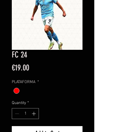
FC 24
Price
€19.00
PLATAFORMA
*
Quantity
*