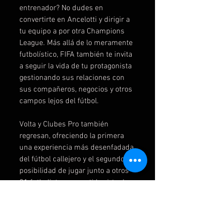
entrenador? No dudes en
convertirte en Ancelotti y dirigir a
tu equipo a por otra Champions
League. Más allá de lo meramente
futbolístico, FIFA también te invita
a seguir la vida de tu protagonista
gestionando sus relaciones con
sus compañeros, negocios y otros
campos lejos del fútbol.
Volta y Clubes Pro también
regresan, ofreciendo la primera
una experiencia más desenfadada
del fútbol callejero y el segundo la
posibilidad de jugar junto a otros
21 futbolistas un partido virtual.
¿Podrás llevar a lo más alto a tu
equipo? ¡No te muevas de tu